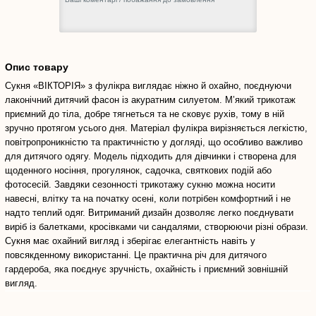
Опис товару
Сукня «ВІКТОРІЯ» з фулікра виглядає ніжно й охайно, поєднуючи
лаконічний дитячий фасон із акуратним силуетом. М’який трикотаж
приємний до тіла, добре тягнеться та не сковує рухів, тому в ній
зручно протягом усього дня. Матеріал фулікра вирізняється легкістю,
повітропроникністю та практичністю у догляді, що особливо важливо
для дитячого одягу. Модель підходить для дівчинки і створена для
щоденного носіння, прогулянок, садочка, святкових подій або
фотосесій. Завдяки сезонності трикотажу сукню можна носити
навесні, влітку та на початку осені, коли потрібен комфортний і не
надто теплий одяг. Витриманий дизайн дозволяє легко поєднувати
виріб із балетками, кросівками чи сандалями, створюючи різні образи.
Сукня має охайний вигляд і зберігає елегантність навіть у
повсякденному використанні. Це практична річ для дитячого
гардероба, яка поєднує зручність, охайність і приємний зовнішній
вигляд.