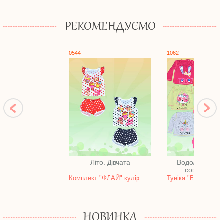
РЕКОМЕНДУЄМО
0544
1062
Літо. Дівчата
Водолазки, ба
сорочки, б
Комплект "ФЛАЙ" кулір
Туніка "ВАНІЛЬ",
НОВИНКА