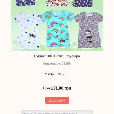
Сукня "ВІКТОРІЯ" , фулікра
Код товару: 05108
Розмір:
28
(зріст
98-
104
131,00 грн
Ціна:
см)
-
131,00
До кошику
грн