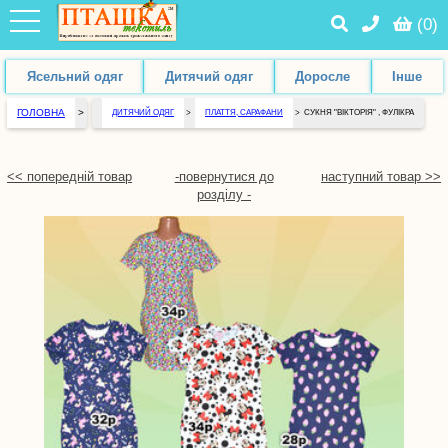
(
0
)
Ясельний одяг
Дитячий одяг
Доросле
Інше
ГОЛОВНА
>
ДИТЯЧИЙ ОДЯГ
>
ПЛАТТЯ, САРАФАНИ
>
СУКНЯ "ВІКТОРІЯ" , ФУЛІКРА
<< попередній товар
-повернутися до
наступний товар >>
розділу -