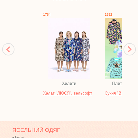
1784
1532
Халати
Плаття, сар
Халат "ЛЮСЯ", вельсофт
Сукня "ВЕРА", 2х
кольорова
ЯСЕЛЬНИЙ ОДЯГ
•
Боді