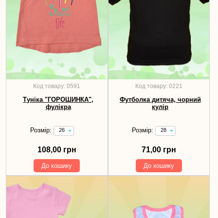
Код товару: 0591
Код товару: 0221
Туніка "ГОРОШИНКА",
Футболка дитяча, чорний
фулікра
кулір
Розмір:
Розмір:
26
28
(зріст
(зріст
92
98-
108,00 грн
71,00 грн
см)
104
-
см)
До кошику
До кошику
108,00
-
грн
71,00
грн