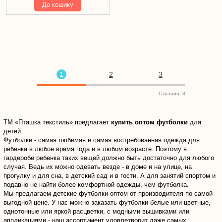
До кошику
грн
1
2
3
Страниц: 3
ТМ «Пташка текстиль» предлагает
купить оптом футболки
для
детей.
Футболки - самая любимая и самая востребованная одежда для
ребенка в любое время года и в любом возрасте. Поэтому в
гардеробе ребенка таких вещей должно быть достаточно для любого
случая. Ведь их можно одевать везде - в доме и на улице, на
прогулку и для сна, в детский сад и в гости. А для занятий спортом и
подавно не найти более комфортной одежды, чем футболка.
Мы предлагаем детские футболки оптом от производителя по самой
выгодной цене. У нас можно заказать футболки белые или цветные,
однотонные или яркой расцветки, с модными вышивками или
аппликациями - наш ассортимент удовлетворит даже самых