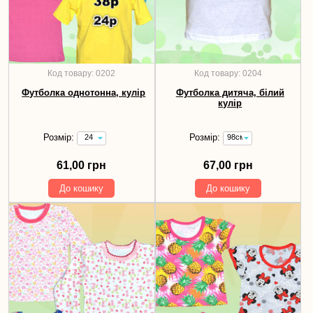
Код товару: 0202
Код товару: 0204
Футболка однотонна, кулір
Футболка дитяча, білий
кулір
Розмір:
Розмір:
24
98см
(зріст
67,00
86
грн
61,00 грн
67,00 грн
см)
-
До кошику
До кошику
61,00
грн