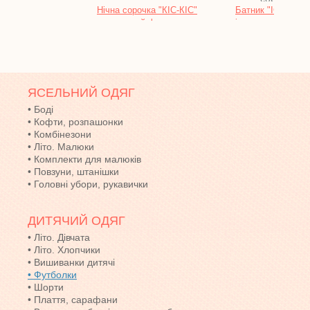
Нічна сорочка "КІС-КІС"
Батник 
однотонний футер
інтерлок
ЯСЕЛЬНИЙ ОДЯГ
•
Боді
•
Кофти, розпашонки
•
Комбінезони
•
Літо. Малюки
•
Комплекти для малюків
•
Повзуни, штанішки
•
Головні убори, рукавички
ДИТЯЧИЙ ОДЯГ
•
Літо. Дівчата
•
Літо. Хлопчики
•
Вишиванки дитячі
•
Футболки
•
Шорти
•
Плаття, сарафани