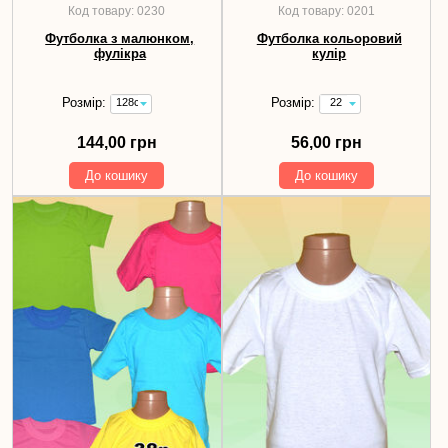
Код товару: 0230
Код товару: 0201
Футболка з малюнком,
Футболка кольоровий
фулікра
кулір
Розмір:
Розмір:
128см
22
144,00
(зріст
грн
см)
144,00 грн
56,00 грн
-
56,00
До кошику
До кошику
грн