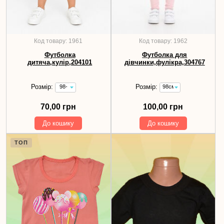
Код товару: 1961
Код товару: 1962
Футболка
Футболка для
дитяча,кулір,204101
дівчинки,фулікра,304767
Розмір:
Розмір:
98-
98см
104см
100,00
70,00
грн
70,00 грн
100,00 грн
грн
До кошику
До кошику
ТОП