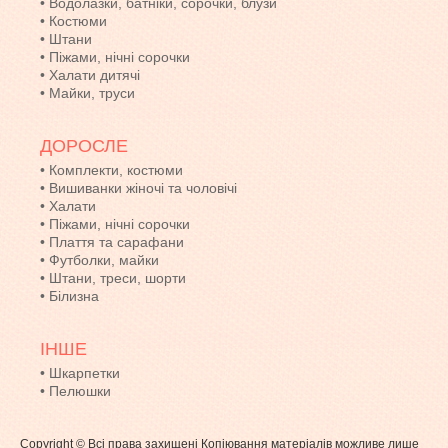
•
Водолазки, батніки, сорочки, блузи
•
Костюми
•
Штани
•
Піжами, нічні сорочки
•
Халати дитячі
•
Майки, труси
ДОРОСЛЕ
•
Комплекти, костюми
•
Вишиванки жіночі та чоловічі
•
Халати
•
Піжами, нічні сорочки
•
Плаття та сарафани
•
Футболки, майки
•
Штани, треси, шорти
•
Білизна
ІНШЕ
•
Шкарпетки
•
Пелюшки
Copyright © Всі права захищені Копіювання матеріалів можливе лише