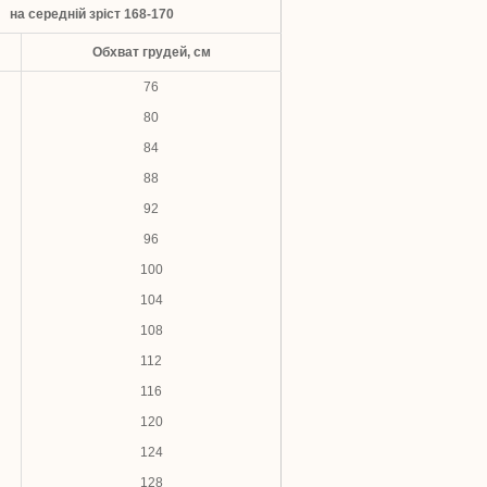
на середній зріст 168-170
Обхват грудей, см
76
80
84
88
92
96
100
104
108
112
116
120
124
128