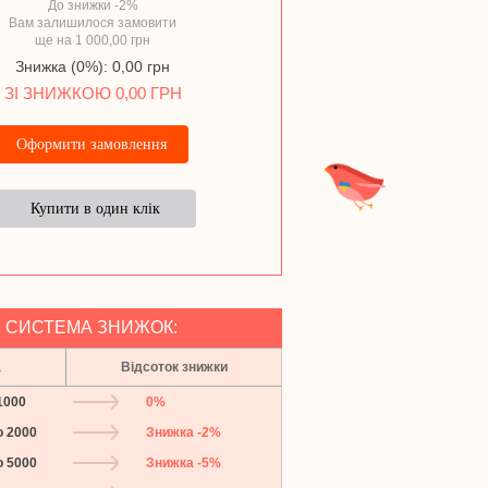
До знижки -2%
Вам залишилося замовити
ще на 1 000,00 грн
Область
*
Знижка (0%): 0,00 грн
ЗІ ЗНИЖКОЮ 0,00 ГРН
Місто
*
Телефон
Назад
E-mail
5. Перевізник
*
*
СИСТЕМА ЗНИЖОК:
6. Відділення
*
*
а
Відсоток знижки
1000
0%
Оплата на картку Прива
о 2000
Знижка -2%
(Гриненко Артем Валерійович IB
о 5000
Знижка -5%
UA06305299000002600902121873
Накладений платіж (обов