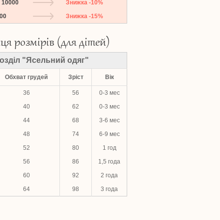
о 10000
Знижка -10%
000
Знижка -15%
ця розмірів (для дітей)
озділ "Ясельний одяг"
Обхват грудей
Зріст
Вік
36
56
0-3 мес
40
62
0-3 мес
44
68
3-6 мес
48
74
6-9 мес
52
80
1 год
56
86
1,5 года
60
92
2 года
64
98
3 года