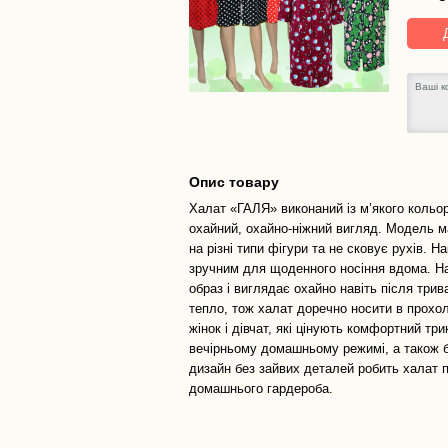
Опис товару
Халат «ГАЛЯ» виконаний із м’якого кольор
охайний, охайно-ніжний вигляд. Модель м
на різні типи фігури та не сковує рухів. 
зручним для щоденного носіння вдома. Н
образ і виглядає охайно навіть після три
тепло, тож халат доречно носити в прохол
жінок і дівчат, які цінують комфортний тр
вечірньому домашньому режимі, а також бр
дизайн без зайвих деталей робить халат 
домашнього гардероба.