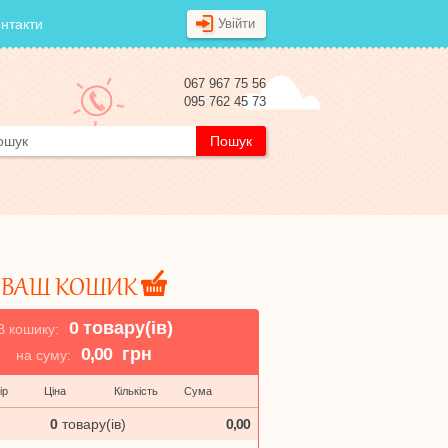
нтакти
Увійти
067 967 75 56
095 762 45 73
ВАШ КОШИК
0
товару(ів)
В кошику:
0,00
грн
на суму:
ір
Ціна
Кількість
Сума
Оформити Замовленн
0
товару(ів)
0,00
Отримувач
*