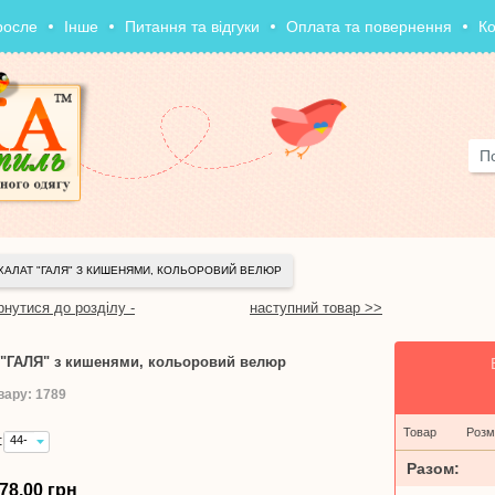
росле
Інше
Питання та відгуки
Оплата та повернення
Ко
ХАЛАТ "ГАЛЯ" З КИШЕНЯМИ, КОЛЬОРОВИЙ ВЕЛЮР
рнутися до розділу -
наступний товар >>
 "ГАЛЯ" з кишенями, кольоровий велюр
вару: 1789
Товар
Розм
:
44-
46 -
Разом:
578,00
78,00 грн
грн