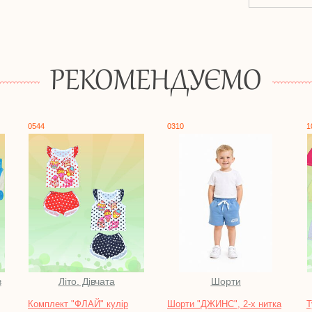
РЕКОМЕНДУЄМО
0310
1062
та
Шорти
Водолазки, батніки,
сорочки, блузи
кулір
Шорти "ДЖИНС", 2-х нитка
Туніка "ВАНІЛЬ", інтерлок