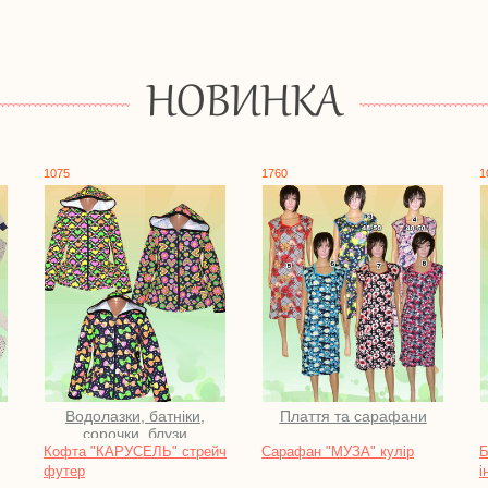
НОВИНКА
1760
10117
тніки,
Плаття та сарафани
Водолазки, батніки,
узи
сорочки, блузи
" стрейч
Сарафан "МУЗА" кулір
Батник "ІСЛАНДІЯ"
інтерлок