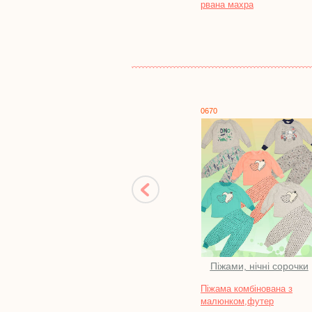
рвана махра
0670
1075
Піжами, нічні сорочки
Водолазки, ба
сорочки, бл
Піжама комбінована з
Кофта "КАРУСЕЛЬ
малюнком,футер
футер