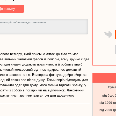
До кошику
ового велюру, який приємно лягає до тіла та має
ає вільний халатний фасон із поясом, тому зручно сідає
Накладні кишені додають практичності й роблять виріб
асичений кольоровий відтінок підкреслює домашній
валого використання. Велюрова фактура добре зберігає
одний сезон або після душу. Такий виріб підходить для
икотажний одяг для дому. Його можна вдягати зранку, у
Сум
ати із собою в поїздки чи на відпочинок. Лаконічний
практичним і зручним варіантом для щоденного
від 0 до 
від 1000 д
від 2000 д