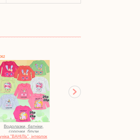
0591
1717
Футболки
Халати
Туніка "ГОРОШИНКА",
Халат жіночий на