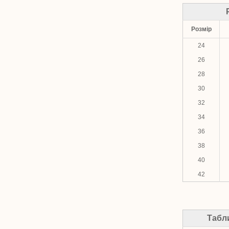
Розмір
24
26
28
30
32
34
36
38
40
42
Табл