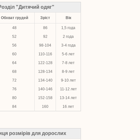
Розділ "Дитячий одяг"
Обхват грудей
Зріст
Вік
48
86
1,5 года
52
92
2 года
56
98-104
3-4 года
60
110-116
5-6 лет
64
122-128
7-8 лет
68
128-134
8-9 лет
72
134-140
9-10 лет
76
140-146
11-12 лет
80
152-158
13-14 лет
84
160
16 лет
иця розмірів для дорослих