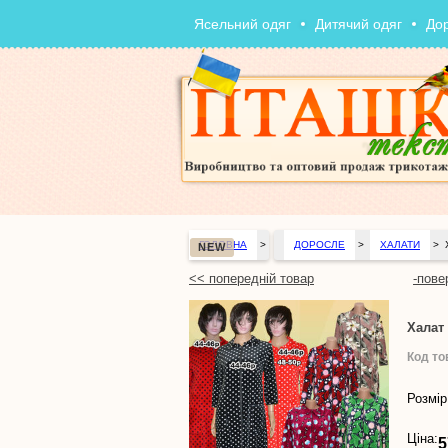
Ясельний одяг
Дитячий одяг
До
ГОЛОВНА
>
ДОРОСЛЕ
>
ХАЛАТИ
>
NEW
<< попередній товар
-пове
Халат
Код то
Розмір
Ціна:
5