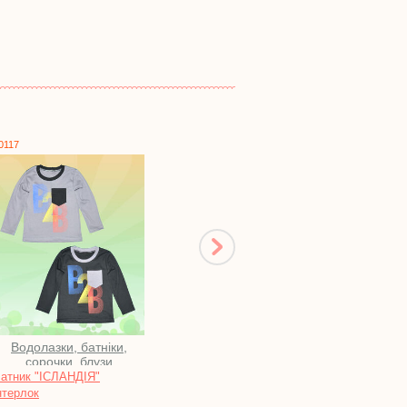
фулікра
блискавці, кулір реактив
1746
1067
Піжами, нічні сорочки
Водолазки, батніки,
сорочки, блузи
Піжама "ПАНТЕРА" футер
Жилетка "ОЛЕНЬ" рвана
махра