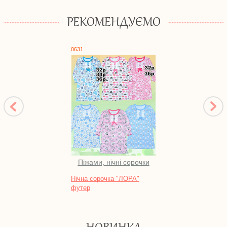
РЕКОМЕНДУЄМО
0631
0544
Піжами, нічні сорочки
Нічна сорочка "ЛОРА"
Компл
футер