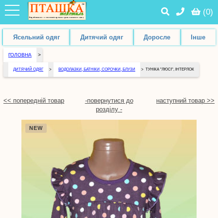
(
0
)
Ясельний одяг
Дитячий одяг
Доросле
Інше
ГОЛОВНА
>
ДИТЯЧИЙ ОДЯГ
>
ВОДОЛАЗКИ, БАТНІКИ, СОРОЧКИ, БЛУЗИ
>
ТУНІКА "ЛЮСІ", ІНТЕРЛОК
<< попередній товар
-повернутися до
наступний товар >>
розділу -
NEW