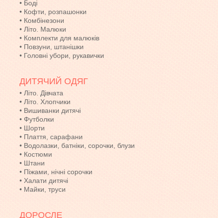
•
Боді
•
Кофти, розпашонки
•
Комбінезони
•
Літо. Малюки
•
Комплекти для малюків
•
Повзуни, штанішки
•
Головні убори, рукавички
ДИТЯЧИЙ ОДЯГ
•
Літо. Дівчата
•
Літо. Хлопчики
•
Вишиванки дитячі
•
Футболки
•
Шорти
•
Плаття, сарафани
•
Водолазки, батніки, сорочки, блузи
•
Костюми
•
Штани
•
Піжами, нічні сорочки
•
Халати дитячі
•
Майки, труси
ДОРОСЛЕ