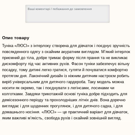
Опис товару
Туніка «ЛЮСІ» з інтерлоку створена для дівчаток і поєднує зручність
повсякденного одягу з охайним акуратним виглядом. М’який інтерлок
приємний до тіла, добре тримає форму після прання та не викликає
дискомфорту під час активних рухів. Фасон туніки забезпечує вільну
посадку, тому дитині легко гратися, гуляти й почуватися комфортно
протягом дня. Лаконічний дизайн із ніжним дитячим настроєм робить
виріб універсальним для дитячого гардероба. Таку модель можна
носити як окремо, так і поєднувати з легінсами, лосинами чи
колготками. Завдяки трикотажній основі туніка добре підходить для
демісезонного періоду та прохолодніших літніх днів. Вона доречно
виглядає і для щоденних прогулянок, і для дитячого садка, і для
домашнього носіння. «ЛЮСІ» — це практичний варіант для дівчаток,
яким важливі м’якість, свобода рухів і охайний зовнішній вигляд.