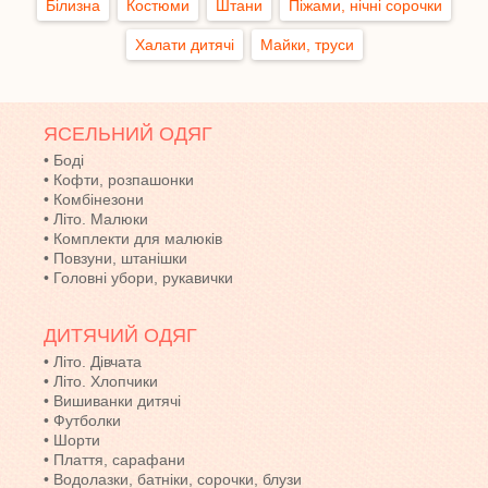
Білизна
Костюми
Штани
Піжами, нічні сорочки
Халати дитячі
Майки, труси
ЯСЕЛЬНИЙ ОДЯГ
•
Боді
•
Кофти, розпашонки
•
Комбінезони
•
Літо. Малюки
•
Комплекти для малюків
•
Повзуни, штанішки
•
Головні убори, рукавички
ДИТЯЧИЙ ОДЯГ
•
Літо. Дівчата
•
Літо. Хлопчики
•
Вишиванки дитячі
•
Футболки
•
Шорти
•
Плаття, сарафани
•
Водолазки, батніки, сорочки, блузи