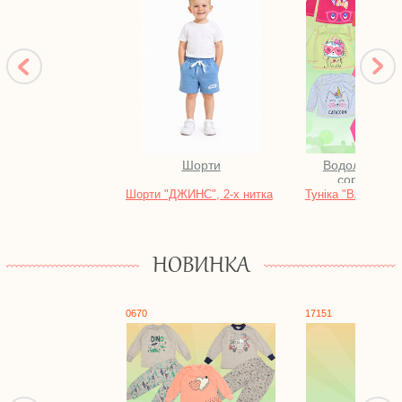
Шорти
Водолазки, ба
сорочки, б
Шорти "ДЖИНС", 2-х нитка
Туніка "ВАНІЛЬ",
НОВИНКА
0670
17151