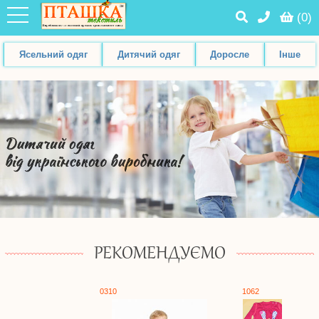
(
0
)
Ясельний одяг
Дитячий одяг
Доросле
Інше
РЕКОМЕНДУЄМО
0310
1062