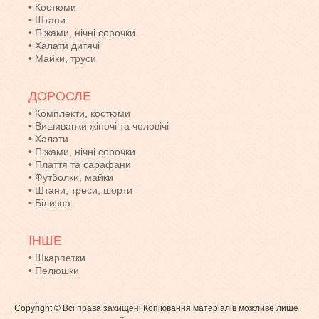
•
Костюми
•
Штани
•
Піжами, нічні сорочки
•
Халати дитячі
•
Майки, труси
ДОРОСЛЕ
•
Комплекти, костюми
•
Вишиванки жіночі та чоловічі
•
Халати
•
Піжами, нічні сорочки
•
Плаття та сарафани
•
Футболки, майки
•
Штани, треси, шорти
•
Білизна
ІНШЕ
•
Шкарпетки
•
Пелюшки
Copyright © Всі права захищені Копіювання матеріалів можливе лише