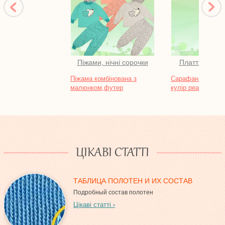
Піжами, нічні сорочки
Плаття та са
Піжама комбінована з
Сарафан "ЛАВАН
малюнком,футер
кулір реактив
ЦІКАВІ СТАТТІ
ТАБЛИЦА ПОЛОТЕН И ИХ СОСТАВ
Подробный состав полотен
Цікаві статті