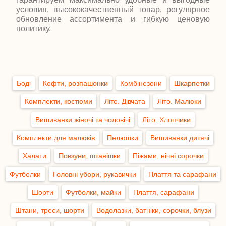
условия, высококачественный товар, регулярное
обновление ассортимента и гибкую ценовую
политику.
Боді
Кофти, розпашонки
Комбінезони
Шкарпетки
Комплекти, костюми
Літо. Дівчата
Літо. Малюки
Вишиванки жіночі та чоловічі
Літо. Хлопчики
Комплекти для малюків
Пелюшки
Вишиванки дитячі
Халати
Повзуни, штанішки
Піжами, нічні сорочки
Футболки
Головні убори, рукавички
Плаття та сарафани
Шорти
Футболки, майки
Плаття, сарафани
Штани, треси, шорти
Водолазки, батніки, сорочки, блузи