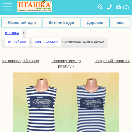
(
0
)
Ясельний одяг
Дитячий одяг
Доросле
Інше
ГОЛОВНА
>
ДИТЯЧИЙ ОДЯГ
>
ПЛАТТЯ, САРАФАНИ
>
СУКНЯ "МЕДЕЯ"ДИТЯЧЕ, ВІСКОЗА
<< попередній товар
-повернутися до
наступний товар >>
розділу -