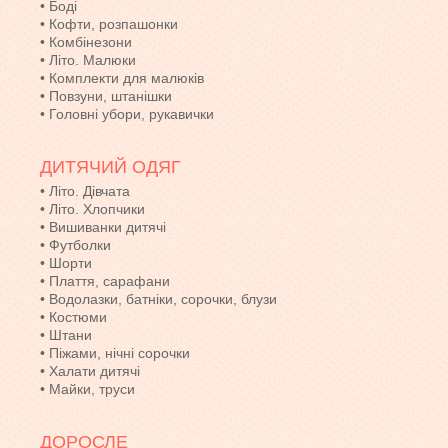
•
Боді
•
Кофти, розпашонки
•
Комбінезони
•
Літо. Малюки
•
Комплекти для малюків
•
Повзуни, штанішки
•
Головні убори, рукавички
ДИТЯЧИЙ ОДЯГ
•
Літо. Дівчата
•
Літо. Хлопчики
•
Вишиванки дитячі
•
Футболки
•
Шорти
•
Плаття, сарафани
•
Водолазки, батніки, сорочки, блузи
•
Костюми
•
Штани
•
Піжами, нічні сорочки
•
Халати дитячі
•
Майки, труси
ДОРОСЛЕ