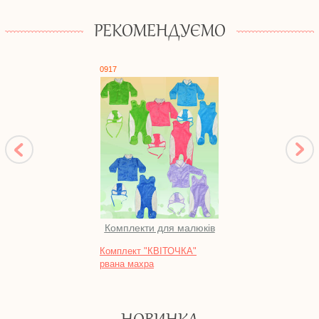
РЕКОМЕНДУЄМО
0917
0310
Комплекти для малюків
Комплект "КВІТОЧКА"
Шорти
рвана махра