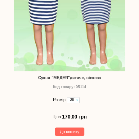
Сукня "МЕДЕЯ"дитяче, віскоза
Код товару: 05114
Розмір:
28
(зріст
98-
104
170,00 грн
Ціна:
см)
-
170,00
До кошику
грн