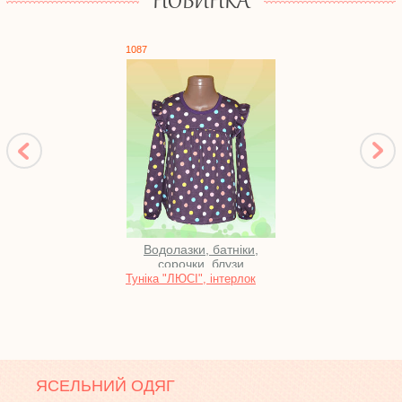
НОВИНКА
1087
1748
Водолазки, батніки,
Піж
сорочки, блузи
Туніка "ЛЮСІ", інтерлок
Нічна
кулір
ЯСЕЛЬНИЙ ОДЯГ