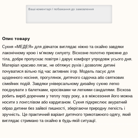
Опис товару
Сукня «МЕДЕЯ» для дівчаток виглядає ніжно та охайно завдяки
лаконічному крою і м’якому силуету. Віскозне полотно приємне до
тіла, добре пропускає повітря і дарує комфорт упродовж усього дня.
Матеріал красиво лягає, не обтяжує рухів і дозволяє дитині
почуватися вільно під час активних ігор. Модель пасує для
щоденного носіння, прогулянок, дитячого садочка або святкових
сімейних подій. Завдяки універсальному дизайну сукню легко
поєднувати з балетками, кросівками чи легкими сандалями. Віскоза
робить виріб доречним у теплу пору року, а в міжсезоння його можна
носити з лонгслівом або кардиганом. Сукня підкреслює акуратний
образ дитини без зайвої пишності, зберігаючи природну легкість і
зручність. Це практичний варіант дитячого трикотажного одягу, який
виглядає стримано та охайно в будь-якій ситуації.