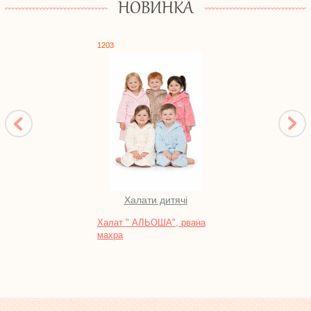
НОВИНКА
1203
1523
Халати дитячі
П
Халат " АЛЬОША", рвана
Сукн
махра
мела