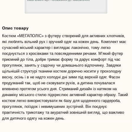
Опис товару
Костюм «МЕГАПОЛІС» з футеру створений для активних хлопчиків,
які люблять вільний рух і зручний одяг на кожен день. Комплект має
сучасний міський характер і виглядає лаконічно, тому легко
поєднується з кросівками та повсякденними речами. М’який футер
приємний до тіла, добре тримає форму та дарує комфорт під час
прогулянок, занять у садочку чи домашнього відпочинку. Завдяки
щільнішій структурі тканини костюм доречно носити у прохолодну
весну, осінь і в не надто холодні дні зими під верхній одяг. Фасон
продуманий так, щоб не сковувати рухів, а дитина почувалася
впевнено протягом усього дня. Стриманий дизайн із натяком на
динаміку міського стилю підкреслює активний характер образу. Такий
костюм легко використовувати як базу для щоденного гардероба,
прогулянок, поїздок і невимушених зустрічей. Він поєднує
практичність трикотажу та акуратний зовнішній вигляд, що важливо
для дитячого одягу на кожен день.