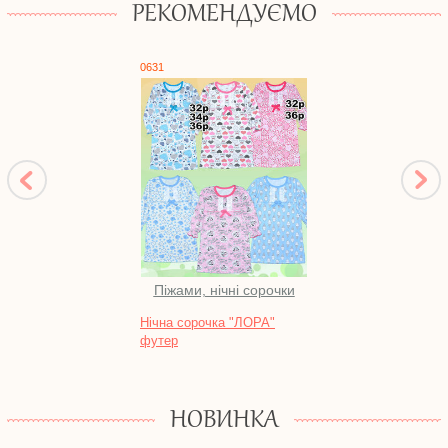
РЕКОМЕНДУЄМО
0631
1717
Піжами, нічні сорочки
Нічна сорочка "ЛОРА"
Халат
футер
блиск
НОВИНКА