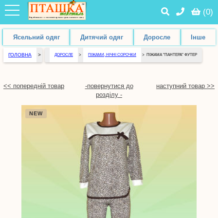
(
0
)
Ясельний одяг
Дитячий одяг
Доросле
Інше
ГОЛОВНА
>
ДОРОСЛЕ
>
ПІЖАМИ, НІЧНІ СОРОЧКИ
>
ПІЖАМА "ПАНТЕРА" ФУТЕР
<< попередній товар
-повернутися до
наступний товар >>
розділу -
NEW