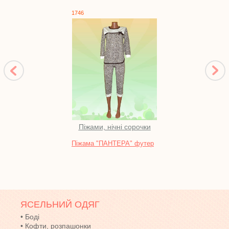
1746
17151
Піжами, нічні сорочки
Пл
Піжама "ПАНТЕРА" футер
Сара
кулір
ЯСЕЛЬНИЙ ОДЯГ
•
Боді
•
Кофти, розпашонки