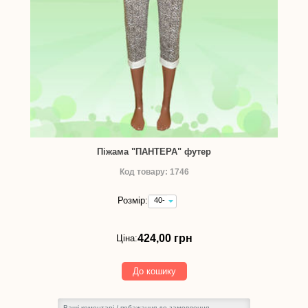
Піжама "ПАНТЕРА" футер
Код товару: 1746
Розмір:
40-
42
(зріст
см)
424,00 грн
Ціна:
-
424,00
грн
До кошику