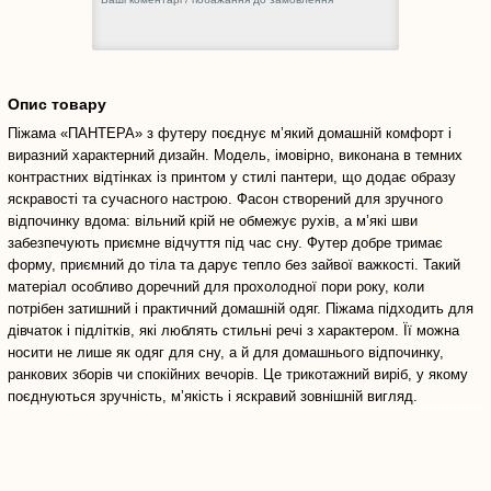
Опис товару
Піжама «ПАНТЕРА» з футеру поєднує м’який домашній комфорт і
виразний характерний дизайн. Модель, імовірно, виконана в темних
контрастних відтінках із принтом у стилі пантери, що додає образу
яскравості та сучасного настрою. Фасон створений для зручного
відпочинку вдома: вільний крій не обмежує рухів, а м’які шви
забезпечують приємне відчуття під час сну. Футер добре тримає
форму, приємний до тіла та дарує тепло без зайвої важкості. Такий
матеріал особливо доречний для прохолодної пори року, коли
потрібен затишний і практичний домашній одяг. Піжама підходить для
дівчаток і підлітків, які люблять стильні речі з характером. Її можна
носити не лише як одяг для сну, а й для домашнього відпочинку,
ранкових зборів чи спокійних вечорів. Це трикотажний виріб, у якому
поєднуються зручність, м’якість і яскравий зовнішній вигляд.