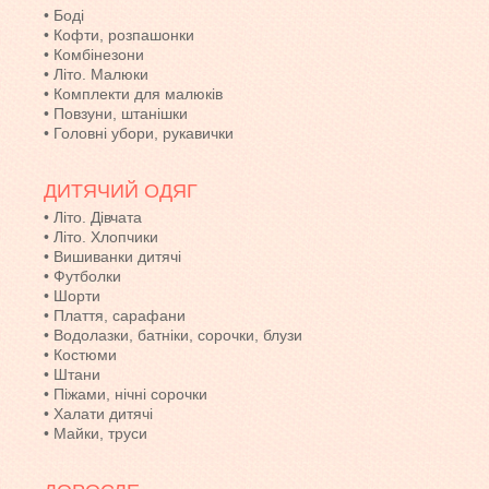
•
Боді
•
Кофти, розпашонки
•
Комбінезони
•
Літо. Малюки
•
Комплекти для малюків
•
Повзуни, штанішки
•
Головні убори, рукавички
ДИТЯЧИЙ ОДЯГ
•
Літо. Дівчата
•
Літо. Хлопчики
•
Вишиванки дитячі
•
Футболки
•
Шорти
•
Плаття, сарафани
•
Водолазки, батніки, сорочки, блузи
•
Костюми
•
Штани
•
Піжами, нічні сорочки
•
Халати дитячі
•
Майки, труси