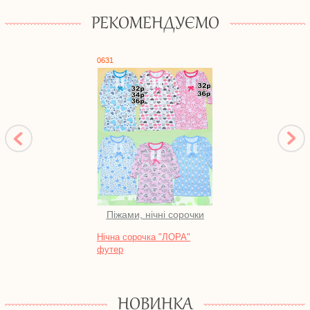
РЕКОМЕНДУЄМО
0631
0917
Піжами, нічні сорочки
Ком
Нічна сорочка "ЛОРА"
Компл
футер
рвана
НОВИНКА