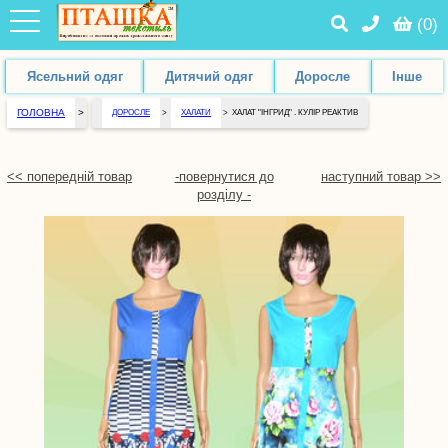
(
0
)
Ясельний одяг
Дитячий одяг
Доросле
Інше
ГОЛОВНА
>
ДОРОСЛЕ
>
ХАЛАТИ
>
ХАЛАТ "ІНГРИД" . КУЛІР РЕАКТИВ
<< попередній товар
-повернутися до
наступний товар >>
розділу -