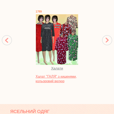
1789
1748
Халати
Піж
Халат "ГАЛЯ" з кишенями,
Нічна
кольоровий велюр
кулір
ЯСЕЛЬНИЙ ОДЯГ