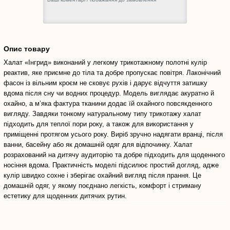
Опис товару
Халат «Інгрид» виконаний у легкому трикотажному полотні кулір
реактив, яке приємне до тіла та добре пропускає повітря. Лаконічний
фасон із вільним кроєм не сковує рухів і дарує відчуття затишку
вдома після сну чи водних процедур. Модель виглядає акуратно й
охайно, а м’яка фактура тканини додає їй охайного повсякденного
вигляду. Завдяки тонкому натуральному типу трикотажу халат
підходить для теплої пори року, а також для використання у
приміщенні протягом усього року. Виріб зручно надягати вранці, після
ванни, басейну або як домашній одяг для відпочинку. Халат
розрахований на дитячу аудиторію та добре підходить для щоденного
носіння вдома. Практичність моделі підсилює простий догляд, адже
кулір швидко сохне і зберігає охайний вигляд після прання. Це
домашній одяг, у якому поєднано легкість, комфорт і стриману
естетику для щоденних дитячих рутин.