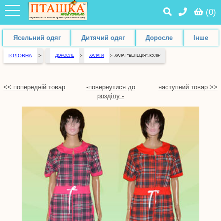
(
0
)
Ясельний одяг
Дитячий одяг
Доросле
Інше
ГОЛОВНА
>
ДОРОСЛЕ
>
ХАЛАТИ
>
ХАЛАТ "ВЕНЕЦІЯ", КУЛІР
<< попередній товар
-повернутися до
наступний товар >>
розділу -