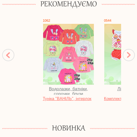
РЕКОМЕНДУЄМО
1062
0544
Водолазки, батніки,
Літо. Дівч
сорочки, блузи
Туніка "ВАНІЛЬ", інтерлок
Комплект "ФЛАЙ"
НОВИНКА