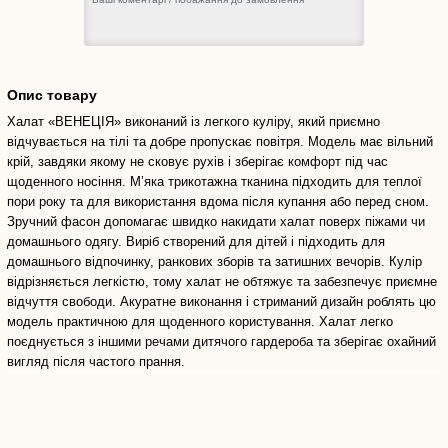
Опис товару
Халат «ВЕНЕЦІЯ» виконаний із легкого куліру, який приємно
відчувається на тілі та добре пропускає повітря. Модель має вільний
крій, завдяки якому не сковує рухів і зберігає комфорт під час
щоденного носіння. М’яка трикотажна тканина підходить для теплої
пори року та для використання вдома після купання або перед сном.
Зручний фасон допомагає швидко накидати халат поверх піжами чи
домашнього одягу. Виріб створений для дітей і підходить для
домашнього відпочинку, ранкових зборів та затишних вечорів. Кулір
відрізняється легкістю, тому халат не обтяжує та забезпечує приємне
відчуття свободи. Акуратне виконання і стриманий дизайн роблять цю
модель практичною для щоденного користування. Халат легко
поєднується з іншими речами дитячого гардероба та зберігає охайний
вигляд після частого прання.