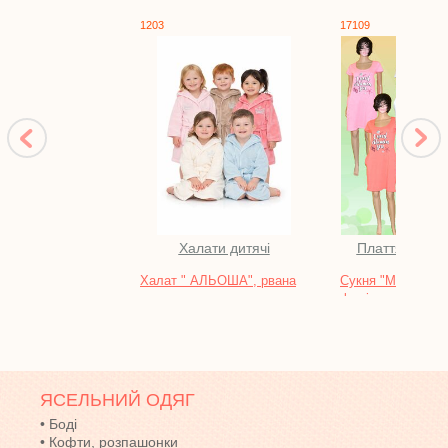
1203
17109
Халати дитячі
Плаття та са
Халат " АЛЬОША", рвана
Сукня "МАГНОЛІ
махра
фулікра
ЯСЕЛЬНИЙ ОДЯГ
•
Боді
•
Кофти, розпашонки