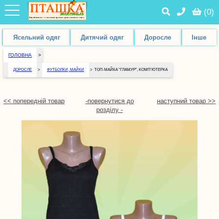
(
0
)
Ясельний одяг
Дитячий одяг
Доросле
Інше
ГОЛОВНА
>
ДОРОСЛЕ
>
ФУТБОЛКИ, МАЙКИ
>
ТОП-МАЙКА "ГЛАМУР", КОМП'ЮТЕРКА
<< попередній товар
-повернутися до
наступний товар >>
розділу -