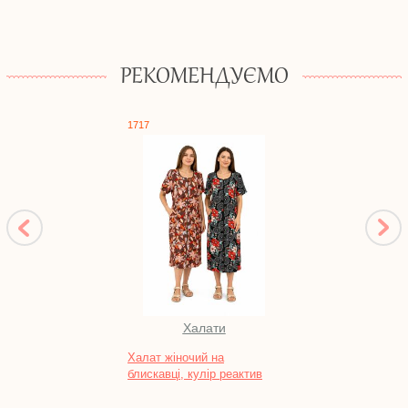
РЕКОМЕНДУЄМО
1717
0310
Халати
Халат жіночий на
Шорти
блискавці, кулір реактив