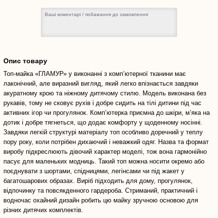
Опис товару
Топ-майка «ГЛАМУР» у виконанні з комп’ютерної тканини має
лаконічний, але виразний вигляд, який легко впізнається завдяки
акуратному крою та ніжному дитячому стилю. Модель виконана без
рукавів, тому не сковує рухів і добре сидить на тілі дитини під час
активних ігор чи прогулянок. Комп’ютерка приємна до шкіри, м’яка на
дотик і добре тягнеться, що додає комфорту у щоденному носінні.
Завдяки легкій структурі матеріалу топ особливо доречний у теплу
пору року, коли потрібен дихаючий і неважкий одяг. Назва та формат
виробу підкреслюють дівочий характер моделі, тож вона гармонійно
пасує для маленьких модниць. Такий топ можна носити окремо або
поєднувати з шортами, спідницями, легінсами чи під жакет у
багатошарових образах. Виріб підходить для дому, прогулянок,
відпочинку та повсякденного гардероба. Стриманий, практичний і
водночас охайний дизайн робить цю майку зручною основою для
різних дитячих комплектів.