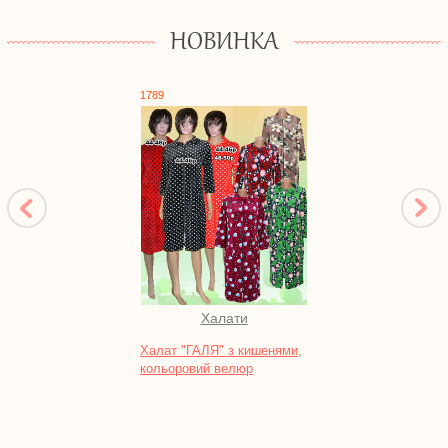
НОВИНКА
1789
1754
Халати
Ко
Халат "ГАЛЯ" з кишенями,
Компл
кольоровий велюр