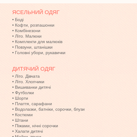
ЯСЕЛЬНИЙ ОДЯГ
•
Боді
•
Кофти, розпашонки
•
Комбінезони
•
Літо. Малюки
•
Комплекти для малюків
•
Повзуни, штанішки
•
Головні убори, рукавички
ДИТЯЧИЙ ОДЯГ
•
Літо. Дівчата
•
Літо. Хлопчики
•
Вишиванки дитячі
•
Футболки
•
Шорти
•
Плаття, сарафани
•
Водолазки, батніки, сорочки, блузи
•
Костюми
•
Штани
•
Піжами, нічні сорочки
•
Халати дитячі
•
Майки, труси