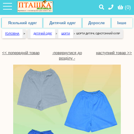
(
0
)
Ясельний одяг
Дитячий одяг
Доросле
Інше
ГОЛОВНА
>
ДИТЯЧИЙ ОДЯГ
>
ШОРТИ
>
ШОРТИ ДИТЯЧІ, ОДНОТОННИЙ КУЛІР
<< попередній товар
-повернутися до
наступний товар >>
розділу -