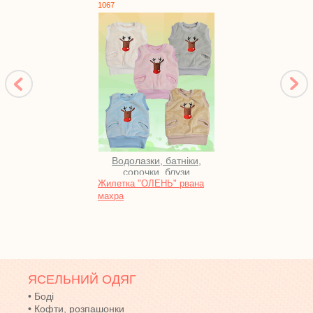
1067
1203
Водолазки, батніки,
сорочки, блузи
Жилетка "ОЛЕНЬ" рвана
Халат
махра
махр
ЯСЕЛЬНИЙ ОДЯГ
•
Боді
•
Кофти, розпашонки