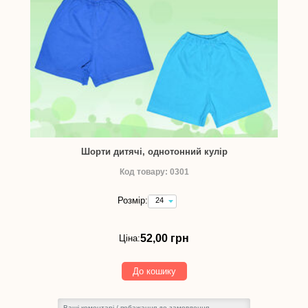
Шорти дитячі, однотонний кулір
Код товару: 0301
Розмір:
24
(зріст
86
см)
52,00 грн
Ціна:
-
52,00
грн
До кошику