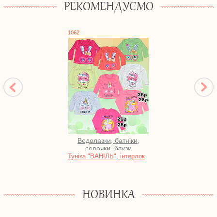
РЕКОМЕНДУЄМО
1062
1717
Водолазки, батніки,
сорочки, блузи
Туніка "ВАНІЛЬ", інтерлок
Халат
блиск
НОВИНКА