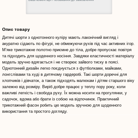
Опис товару
Дитячі шорти з однотонного куліру мають лаконічний вигляд і
акуратно сідають по фігурі, не обмежуючи рухів під час активних ігор.
М’яке трикотажне полотно приємне до тіла, добре пропускає повітря
та підходить для щоденного носіння. Завдяки еластичності матеріалу
модель зручно вдягається і не створює зайвого тиску в поясі.
Однотонний дизайн легко поєднується з футболками, майками,
лонгслівами та худі в дитячому гардеробі. Такі шорти доречні для
хлопчиків і дівчаток, а також підходять малюкам і дітям старшого віку
залежно від розміру. Виріб добре працює у теплу пору року, коли
важливі легкість і свобода руху. Їх можна носити на прогулянки, у
садочок, вдома або брати із собою на відпочинок. Практичний
трикотажний фасон робить цю модель зручною для щоденного
використання та простого догляду.