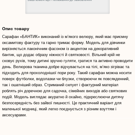
Опис товару
Сарафан «БАНТИК» виконаний із м’якого велюру, який має приємну
оксамитову фактуру та гарно тримає форму. Модель для дівчинки
вирізняється лаконічним фасоном із акцентом на декоративний
бантик, що додає образу ніжності й святковості. Вільний крій не
сковує рухів, тому дитині зручно гуляти, гратися та активно проводити
день. Велюрова тканина добре відчувається на тілі, м’яко зігріває та
підходить для прохолоднішої пори року. Такий сарафан можна носити
поверх футболки, водолазки чи блузки, створюючи як повсякденний,
так і ошатніший образ. Стриманий силует і фактурний матеріал
роблять річ доречною для садочка, сімейних виходів або святкових
подій. Модель виглядає акуратно й охайно, підкреслюючи дитячу
безпосередність без зайвої пишності. Це практичний варіант для
маленької модниці, який легко поєднується з різним взуттям і
аксесуарами.