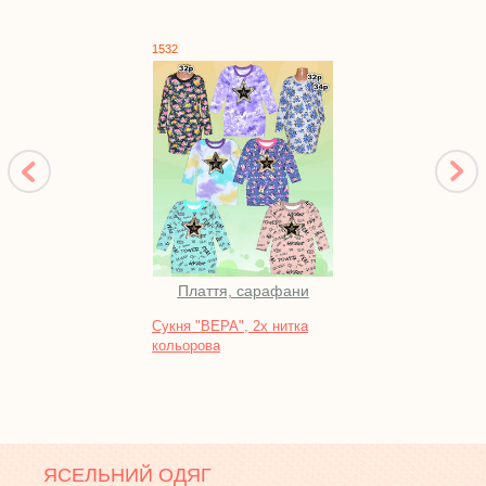
1532
1122
Плаття, сарафани
Сукня "ВЕРА", 2х нитка
Брюк
кольорова
ЯСЕЛЬНИЙ ОДЯГ