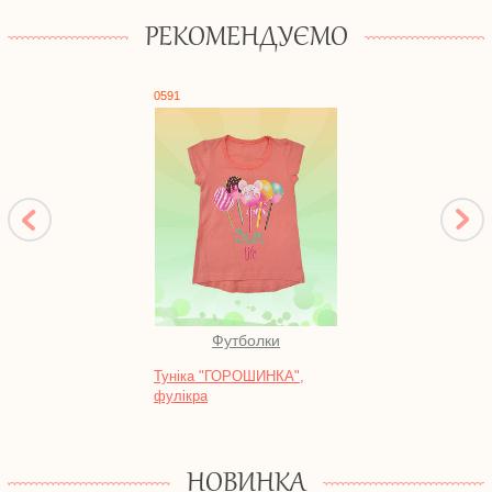
РЕКОМЕНДУЄМО
0591
0429
Футболки
Туніка "ГОРОШИНКА",
Безр
фулікра
кулір
НОВИНКА