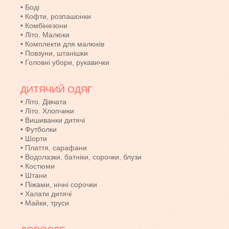
•
Боді
•
Кофти, розпашонки
•
Комбінезони
•
Літо. Малюки
•
Комплекти для малюків
•
Повзуни, штанішки
•
Головні убори, рукавички
ДИТЯЧИЙ ОДЯГ
•
Літо. Дівчата
•
Літо. Хлопчики
•
Вишиванки дитячі
•
Футболки
•
Шорти
•
Плаття, сарафани
•
Водолазки, батніки, сорочки, блузи
•
Костюми
•
Штани
•
Піжами, нічні сорочки
•
Халати дитячі
•
Майки, труси