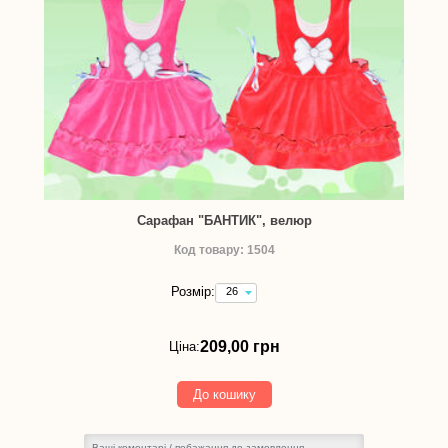
Сарафан "БАНТИК", велюр
Код товару: 1504
Розмір:
26
(зріст
80
см)
209,00 грн
Ціна:
-
209,00
грн
До кошику