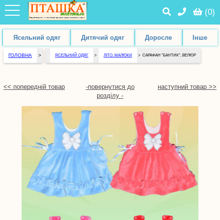
(
0
)
Ясельний одяг
Дитячий одяг
Доросле
Інше
ГОЛОВНА
>
ЯСЕЛЬНИЙ ОДЯГ
>
ЛІТО. МАЛЮКИ
>
САРАФАН "БАНТИК", ВЕЛЮР
<< попередній товар
-повернутися до
наступний товар >>
розділу -