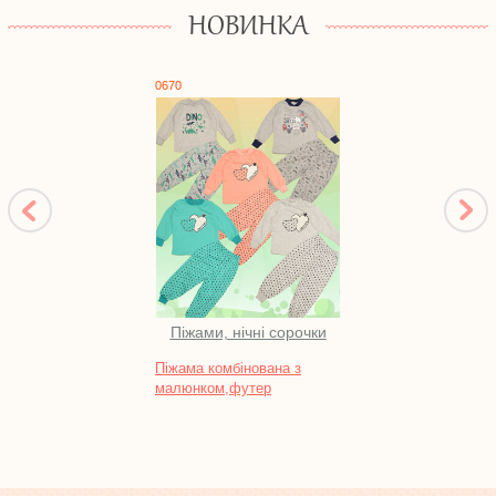
НОВИНКА
0670
10117
Піжами, нічні сорочки
Во
Піжама комбінована з
Батни
малюнком,футер
інтер