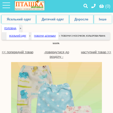
(
0
)
Ясельний одяг
Дитячий одяг
Доросле
Інше
ГОЛОВНА
>
ЯСЕЛЬНИЙ ОДЯГ
>
ПОВЗУНИ, ШТАНІШКИ
>
ПОВЗУНИ З НОСОЧКОМ, КОЛЬОРОВА РВАНА
МАХРА
<< попередній товар
-повернутися до
наступний товар >>
розділу -