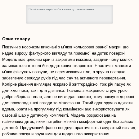
Опис товару
Повзуни з носочком виконані з м’якої кольорової рваної махри, що
надає виробу фактурного вигляду та приємної на дотик поверхні.
Модель має цілісний крій із закритими ніжками, завдяки чому малюк
залишається в теплі без додаткових шкарпеток. Еластичні манжети
м’яко фіксують повзуни, не перетискаючи тіло, а зручна посадка
забезпечує свободу рухів під час сну та активного перевертання.
Колірне рішення виглядає яскраво й життєрадісно, тож річ пасує як
для хлопчика, так і для дівчинки. Тканина з махровою структурою
добре зберігає тепло, але не виглядає важкою, тому повзуни доречні
для прохолоднішої погоди та міжсезоння. Такий одяг зручно вдягати
вдома, брати на прогулянку під комбінезон або використовувати як
базовий шар у дитячому комплекті. Модель розрахована на
найменших діток, яким потрібен м’який і комфортний одяг без зайвих
деталей. Продуманий фасон поєднує практичність і акуратний вигляд,
роблячи повзуни зручними для щоденного використання.