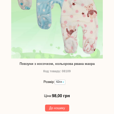
Повзуни з носочком, кольорова рвана махра
Код товару: 08109
Розмір:
62см
-
98,00
грн
98,00 грн
Ціна:
До кошику