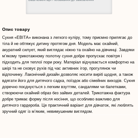
Опис товару
Сукня «ЕВІТА» виконана з легкого куліру, тому приємно прилягає до
тіла й не обтяжує дитину протягом дня. Модель має охайний,
акуратний силует, який виглядає ніжно та охайно на дівчинці. Завдяки
м’якому трикотажному полотну сукня добре пропускає повітря і
підходить для теплої пори року. Матеріал відчувається комфортно на
шкірі та не сковує рухів під час активних ігор, прогулянок чи
відпочинку. Лаконічний дизайн дозволяє носити виріб щодня, а також
вдягати його для дитячого садка, поїздок або сімейних виходів. Сукня
доречно поєднується з легким взуттям, сандалями чи балетками,
створюючи охайний образ без зайвих деталей. Трикотажна фактура
добре тримає форму після носіння, що особливо важливо для
дитячого гардероба. Це практичний варіант для дівчаток, які люблять
зручний одяг із м’яким, невимушеним виглядом.