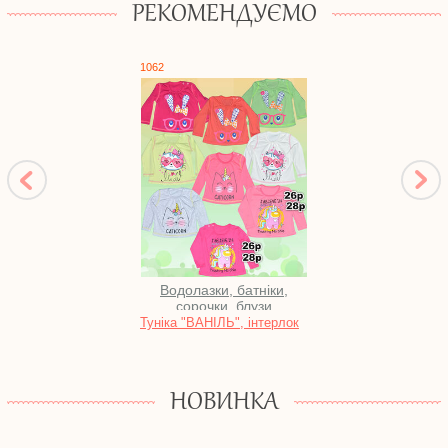
РЕКОМЕНДУЄМО
1062
0917
Водолазки, батніки,
Ком
сорочки, блузи
Туніка "ВАНІЛЬ", інтерлок
Компл
рвана
НОВИНКА