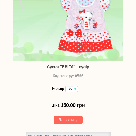
Сукня "ЕВІТА" , кулір
Код товару: 0566
Розмір:
26
(зріст
92
см)
150,00 грн
Ціна:
-
150,00
грн
До кошику