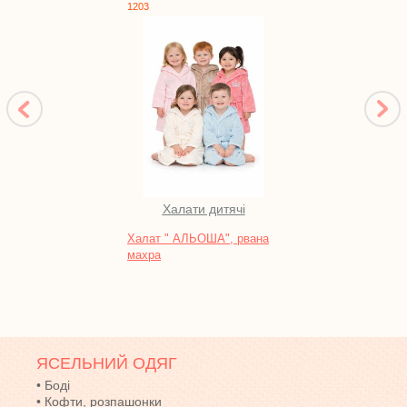
1203
17109
Халати дитячі
Пл
Халат " АЛЬОША", рвана
Сукн
махра
фулік
ЯСЕЛЬНИЙ ОДЯГ
•
Боді
•
Кофти, розпашонки