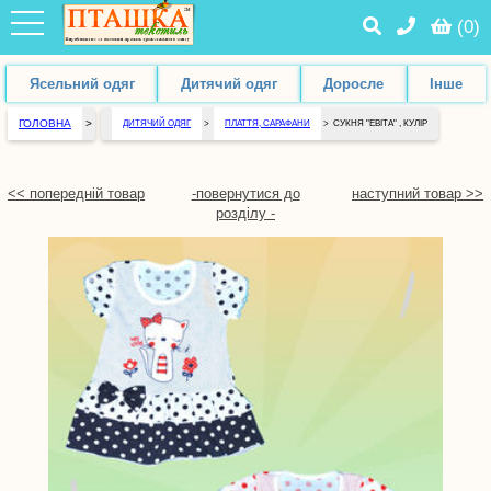
(
0
)
Ясельний одяг
Дитячий одяг
Доросле
Інше
ГОЛОВНА
>
ДИТЯЧИЙ ОДЯГ
>
ПЛАТТЯ, САРАФАНИ
>
СУКНЯ "ЕВІТА" , КУЛІР
<< попередній товар
-повернутися до
наступний товар >>
розділу -