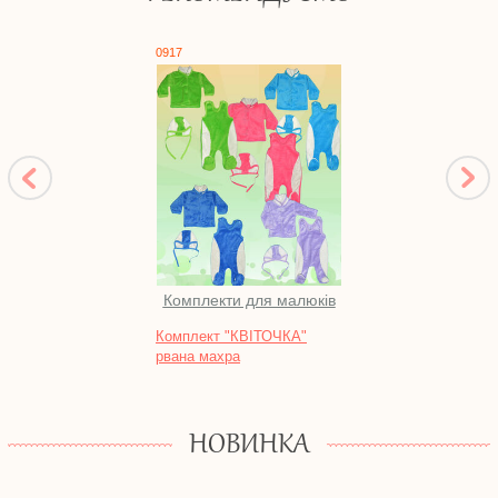
0917
1717
Комплекти для малюків
Комплект "КВІТОЧКА"
Халат
рвана махра
блиск
НОВИНКА