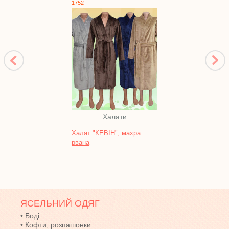
1752
1789
Халати
Халат "КЕВІН", махра
Халат
рвана
кольо
ЯСЕЛЬНИЙ ОДЯГ
•
Боді
•
Кофти, розпашонки