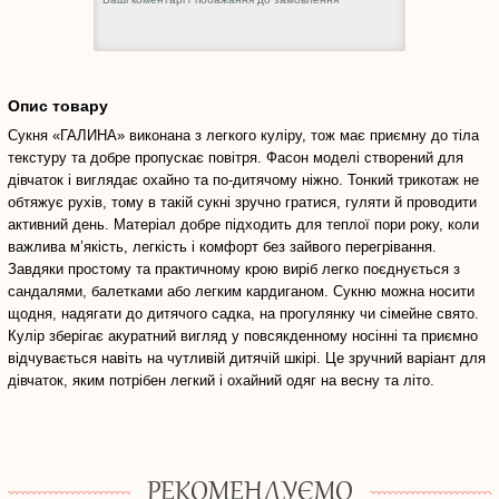
Опис товару
Сукня «ГАЛИНА» виконана з легкого куліру, тож має приємну до тіла
текстуру та добре пропускає повітря. Фасон моделі створений для
дівчаток і виглядає охайно та по-дитячому ніжно. Тонкий трикотаж не
обтяжує рухів, тому в такій сукні зручно гратися, гуляти й проводити
активний день. Матеріал добре підходить для теплої пори року, коли
важлива м’якість, легкість і комфорт без зайвого перегрівання.
Завдяки простому та практичному крою виріб легко поєднується з
сандалями, балетками або легким кардиганом. Сукню можна носити
щодня, надягати до дитячого садка, на прогулянку чи сімейне свято.
Кулір зберігає акуратний вигляд у повсякденному носінні та приємно
відчувається навіть на чутливій дитячій шкірі. Це зручний варіант для
дівчаток, яким потрібен легкий і охайний одяг на весну та літо.
РЕКОМЕНДУЄМО