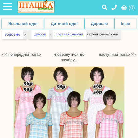
(
0
)
Ясельний одяг
Дитячий одяг
Доросле
Інше
ГОЛОВНА
>
ДОРОСЛЕ
>
ПЛАТТЯ ТА САРАФАНИ
>
СУКНЯ "ГАЛИНА", КУЛІР
<< попередній товар
-повернутися до
наступний товар >>
розділу -