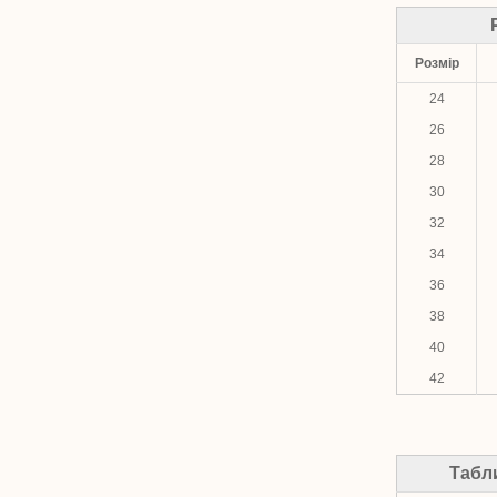
Розмір
24
26
28
30
32
34
36
38
40
42
Табл