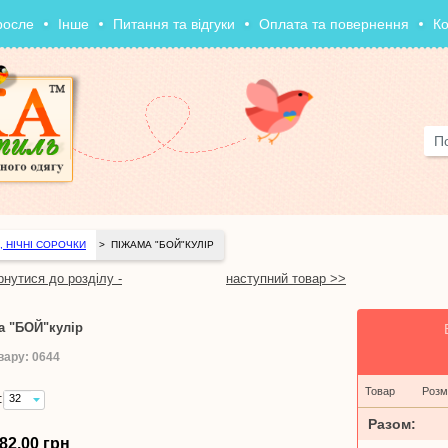
росле
Інше
Питання та відгуки
Оплата та повернення
Ко
, НІЧНІ СОРОЧКИ
>
ПІЖАМА "БОЙ"КУЛІР
рнутися до розділу -
наступний товар >>
а "БОЙ"кулір
вару: 0644
Товар
Розм
:
32
(зріст
Разом:
122-
82,00 грн
128