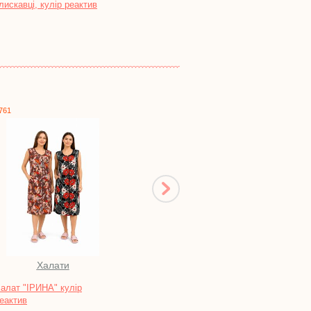
рвана махра
1784
1750
Халати
Піжами, нічні сорочки
Халат "ЛЮСЯ", вельсофт
Нічна сорочка "КІС-КІС"
однотонний футер