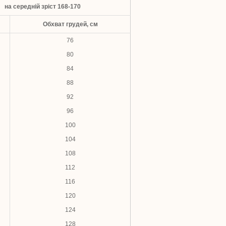
на середній зріст 168-170
Обхват грудей, см
76
80
84
88
92
96
100
104
108
112
116
120
124
128