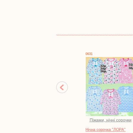
0631
0591
Піжами, нічні сорочки
Футболки
Нічна сорочка "ЛОРА"
Туніка "ГОРОШИНКА