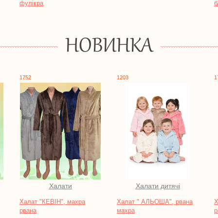
блискавці, кулір реактив
НОВИНКА
1203
1761
Халати дитячі
Халати
ра
Халат " АЛЬОША", рвана
Халат "ІРИНА" кулір
махра
реактив