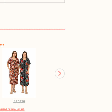
0917
0544
Комплекти для малюків
Літо. Дівчата
Комплект "КВІТОЧКА"
Комплект "ФЛАЙ" кулір