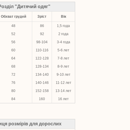
Розділ "Дитячий одяг"
Обхват грудей
Зріст
Вік
48
86
1,5 года
52
92
2 года
56
98-104
3-4 года
60
110-116
5-6 лет
64
122-128
7-8 лет
68
128-134
8-9 лет
72
134-140
9-10 лет
76
140-146
11-12 лет
80
152-158
13-14 лет
84
160
16 лет
иця розмірів для дорослих