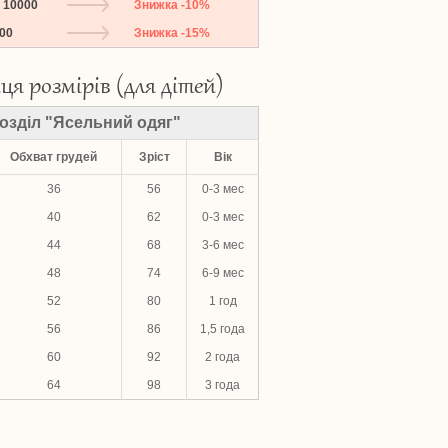
о 10000
Знижка -10%
000
Знижка -15%
ця розмірів (для дітей)
озділ "Ясельний одяг"
Обхват грудей
Зріст
Вік
36
56
0-3 мес
40
62
0-3 мес
44
68
3-6 мес
48
74
6-9 мес
52
80
1 год
56
86
1,5 года
60
92
2 года
64
98
3 года