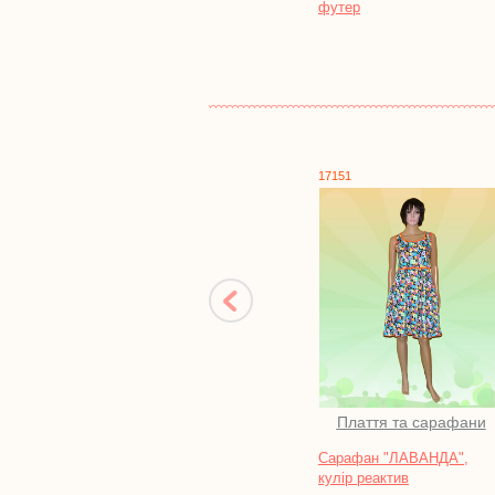
футер
фулікра
17151
1752
Плаття та сарафани
Халати
Сарафан "ЛАВАНДА",
Халат "КЕВІН", мах
кулір реактив
рвана