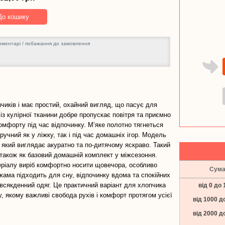
см)
-
До кошику
282,00
грн
чиків і має простий, охайний вигляд, що пасує для
із кулірної тканини добре пропускає повітря та приємно
омфорту під час відпочинку. М’яке полотно тягнеться
ручний як у ліжку, так і під час домашніх ігор. Модель
 який виглядає акуратно та по-дитячому яскраво. Такий
 також як базовий домашній комплект у міжсезоння.
еріалу виріб комфортно носити щовечора, особливо
Сум
Піжама підходить для сну, відпочинку вдома та спокійних
всякденний одяг. Це практичний варіант для хлопчика
від 0 до 
, якому важливі свобода рухів і комфорт протягом усієї
від 1000 д
від 2000 д