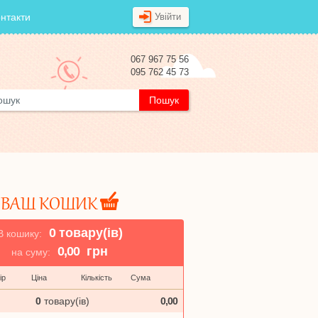
нтакти
Увійти
067 967 75 56
095 762 45 73
ВАШ КОШИК
0
товару(ів)
В кошику:
0,00
грн
на суму:
ір
Ціна
Кількість
Сума
Оформити Замовленн
0
товару(ів)
0,00
Отримувач
*