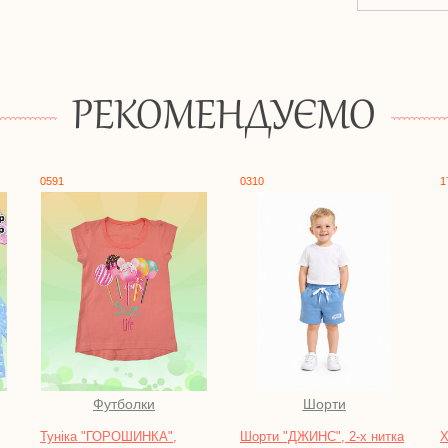
РЕКОМЕНДУЄМО
0310
1717
Шорти
Халати
",
Шорти "ДЖИНС", 2-х нитка
Халат жіночий на