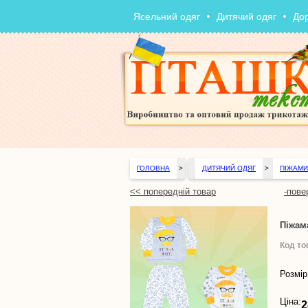
Ясельний одяг
Дитячий одяг
До
ГОЛОВНА
>
ДИТЯЧИЙ ОДЯГ
>
ПІЖАМИ
<< попередній товар
-пове
Піжам
Код то
Розмір
Ціна:
2