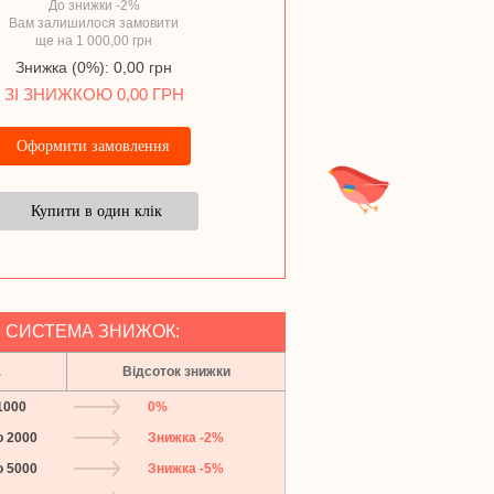
До знижки -2%
Вам залишилося замовити
ще на 1 000,00 грн
Область
*
Знижка (0%): 0,00 грн
ЗІ ЗНИЖКОЮ 0,00 ГРН
Місто
*
Телефон
Назад
E-mail
5. Перевізник
*
*
СИСТЕМА ЗНИЖОК:
6. Відділення
*
*
а
Відсоток знижки
1000
0%
Оплата на картку Прива
о 2000
Знижка -2%
(Гриненко Артем Валерійович IB
о 5000
Знижка -5%
UA06305299000002600902121873
Накладений платіж (обов