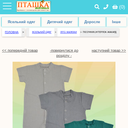
(
0
)
Ясельний одяг
Дитячий одяг
Доросле
Інше
ГОЛОВНА
>
ЯСЕЛЬНИЙ ОДЯГ
>
ЛІТО. МАЛЮКИ
>
ПІСОЧНИК,ІНТЕРЛОК-ЖАКАРД
<< попередній товар
-повернутися до
наступний товар >>
розділу -