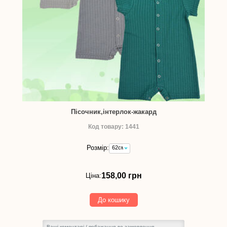
Пісочник,інтерлок-жакард
Код товару: 1441
Розмір:
62см
-
158,00
грн
158,00 грн
Ціна:
До кошику