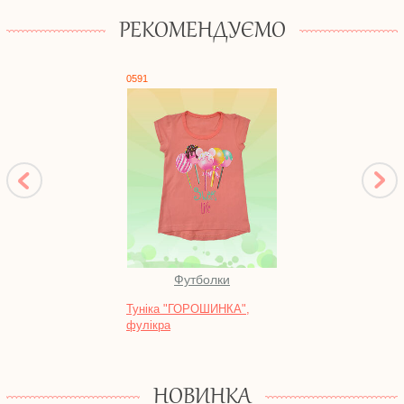
РЕКОМЕНДУЄМО
0591
1062
Футболки
Во
Туніка "ГОРОШИНКА",
Тунік
фулікра
НОВИНКА