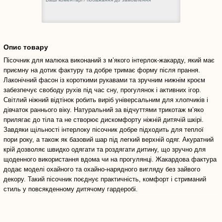
Опис товару
Пісочник для малюка виконаний з м’якого інтерлок-жакарду, який має
приємну на дотик фактуру та добре тримає форму після прання.
Лаконічний фасон із короткими рукавами та зручним нижнім кроєм
забезпечує свободу рухів під час сну, прогулянок і активних ігор.
Світлий ніжний відтінок робить виріб універсальним для хлопчиків і
дівчаток раннього віку. Натуральний за відчуттями трикотаж м’яко
прилягає до тіла та не створює дискомфорту ніжній дитячій шкірі.
Завдяки щільності інтерлоку пісочник добре підходить для теплої
пори року, а також як базовий шар під легкий верхній одяг. Акуратний
крій дозволяє швидко одягати та роздягати дитину, що зручно для
щоденного використання вдома чи на прогулянці. Жакардова фактура
додає моделі охайного та охайно-нарядного вигляду без зайвого
декору. Такий пісочник поєднує практичність, комфорт і стриманий
стиль у повсякденному дитячому гардеробі.