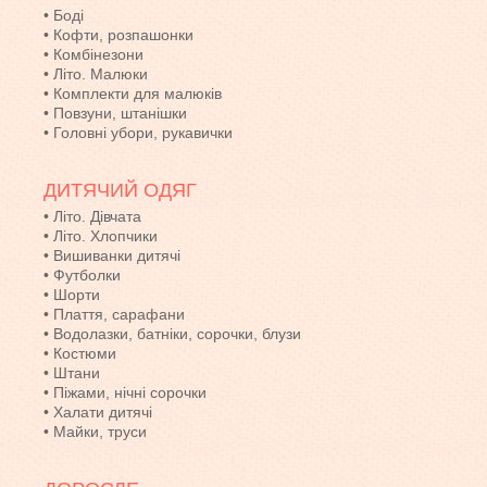
•
Боді
•
Кофти, розпашонки
•
Комбінезони
•
Літо. Малюки
•
Комплекти для малюків
•
Повзуни, штанішки
•
Головні убори, рукавички
ДИТЯЧИЙ ОДЯГ
•
Літо. Дівчата
•
Літо. Хлопчики
•
Вишиванки дитячі
•
Футболки
•
Шорти
•
Плаття, сарафани
•
Водолазки, батніки, сорочки, блузи
•
Костюми
•
Штани
•
Піжами, нічні сорочки
•
Халати дитячі
•
Майки, труси