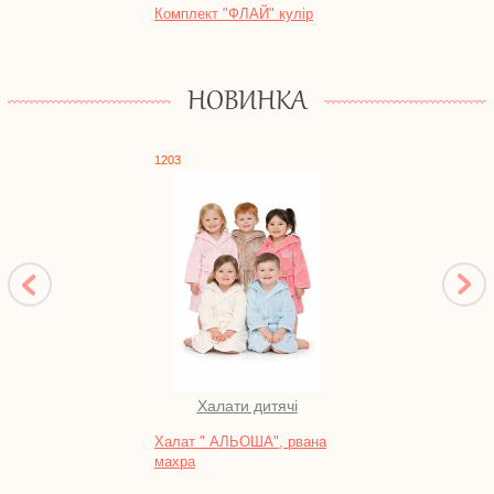
Комплект "ФЛАЙ" кулір
Нічна
футе
НОВИНКА
1203
1760
Халати дитячі
Пл
Халат " АЛЬОША", рвана
Сараф
махра