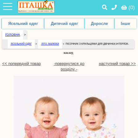
(
0
)
Ясельний одяг
Дитячий одяг
Доросле
Інше
ГОЛОВНА
>
ЯСЕЛЬНИЙ ОДЯГ
>
ЛІТО. МАЛЮКИ
>
ПІСОЧНИК З КРИЛЬЦЯМИ ДЛЯ ДІВЧИНКИ,ІНТЕРЛОК-
ЖАКАРД
<< попередній товар
-повернутися до
наступний товар >>
розділу -