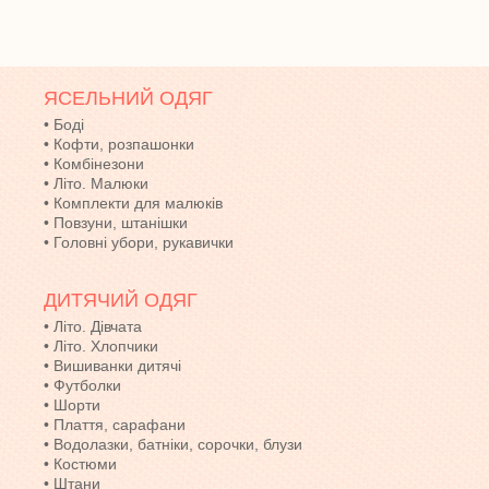
ЯСЕЛЬНИЙ ОДЯГ
•
Боді
•
Кофти, розпашонки
•
Комбінезони
•
Літо. Малюки
•
Комплекти для малюків
•
Повзуни, штанішки
•
Головні убори, рукавички
ДИТЯЧИЙ ОДЯГ
•
Літо. Дівчата
•
Літо. Хлопчики
•
Вишиванки дитячі
•
Футболки
•
Шорти
•
Плаття, сарафани
•
Водолазки, батніки, сорочки, блузи
•
Костюми
•
Штани