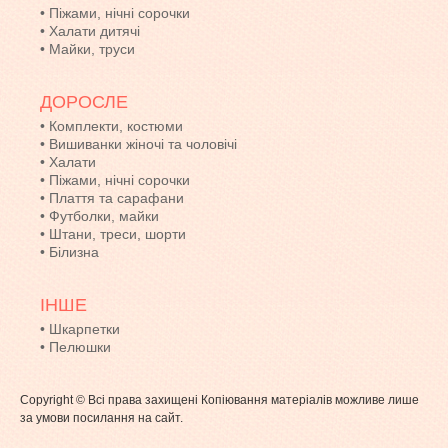
•
Піжами, нічні сорочки
•
Халати дитячі
•
Майки, труси
ДОРОСЛЕ
•
Комплекти, костюми
•
Вишиванки жіночі та чоловічі
•
Халати
•
Піжами, нічні сорочки
•
Плаття та сарафани
•
Футболки, майки
•
Штани, треси, шорти
•
Білизна
ІНШЕ
•
Шкарпетки
•
Пелюшки
Copyright © Всі права захищені Копіювання матеріалів можливе лише
за умови посилання на сайт.