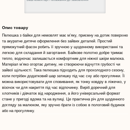
Опис товару
Пелюшка з байки для немовлят має м’яку, приємну на дотик поверхню
та акуратне дитяче оформлення без зайвих деталей. Простий
прямокутний фасон робить її зручною у щоденному використанні та
легкою для складання й загортання. Байкове полотно добре тримає
тепло, водночас залишається комфортним для ніжної шкіри малюка.
Матеріал м’яко огортає дитину, не створюючи відчуття грубості чи
зайвої щільності. Така пелюшка підходить для прохолодного сезону,
коли потрібен додатковий шар затишку під час сну або прогулянки. Її
можна використовувати для сповивання, як тонку ковдру в ліжечко, у
візочок чи для накриття під час відпочинку. Виріб доречний для
хлопчиків і дівчаток від народження, а його універсальний формат
стане у пригоді вдома та на вулиці. Це практична річ для щоденного
догляду за малюком, яку зручно брати із собою в пологовий будинок
або на прогулянку.