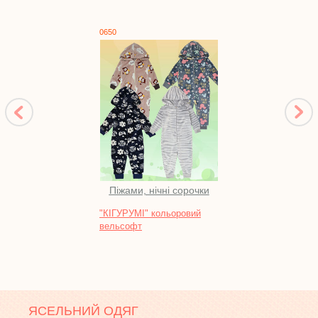
0650
1122
Піжами, нічні сорочки
"КІГУРУМІ" кольоровий
Брюк
вельсофт
ЯСЕЛЬНИЙ ОДЯГ