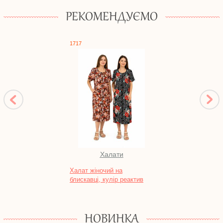
РЕКОМЕНДУЄМО
1717
0591
Халати
Халат жіночий на
Туні
блискавці, кулір реактив
фулік
НОВИНКА