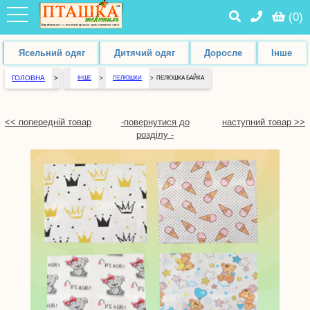
(
0
)
Ясельний одяг
Дитячий одяг
Доросле
Інше
ГОЛОВНА
>
ІНШЕ
>
ПЕЛЮШКИ
>
ПЕЛЮШКА БАЙКА
<< попередній товар
-повернутися до
наступний товар >>
розділу -