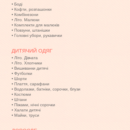
•
Боді
•
Кофти, розпашонки
•
Комбінезони
•
Літо. Малюки
•
Комплекти для малюків
•
Повзуни, штанішки
•
Головні убори, рукавички
ДИТЯЧИЙ ОДЯГ
•
Літо. Дівчата
•
Літо. Хлопчики
•
Вишиванки дитячі
•
Футболки
•
Шорти
•
Плаття, сарафани
•
Водолазки, батніки, сорочки, блузи
•
Костюми
•
Штани
•
Піжами, нічні сорочки
•
Халати дитячі
•
Майки, труси