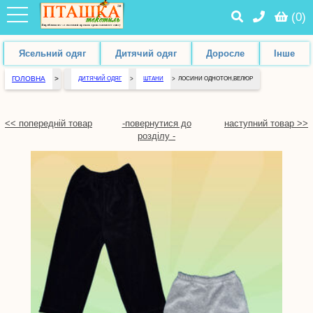
(
0
)
Ясельний одяг
Дитячий одяг
Доросле
Інше
ГОЛОВНА
>
ДИТЯЧИЙ ОДЯГ
>
ШТАНИ
>
ЛОСИНИ ОДНОТОН,ВЕЛЮР
<< попередній товар
-повернутися до
наступний товар >>
розділу -