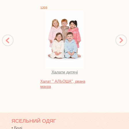
1203
1067
Халати дитячі
Во
Халат " АЛЬОША", рвана
Жиле
махра
махр
ЯСЕЛЬНИЙ ОДЯГ
•
Боді