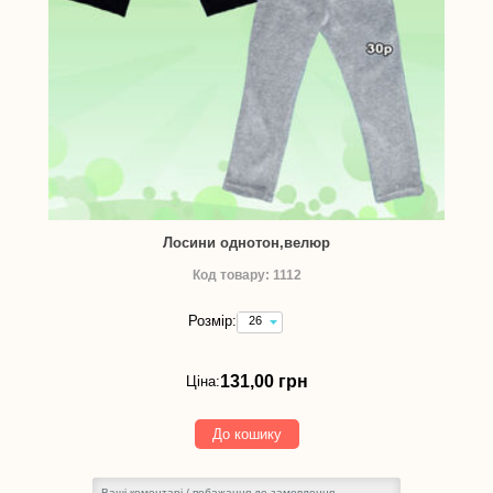
Лосини однотон,велюр
Код товару: 1112
Розмір:
26
(зріст
92
см)
131,00 грн
Ціна:
-
131,00
грн
До кошику