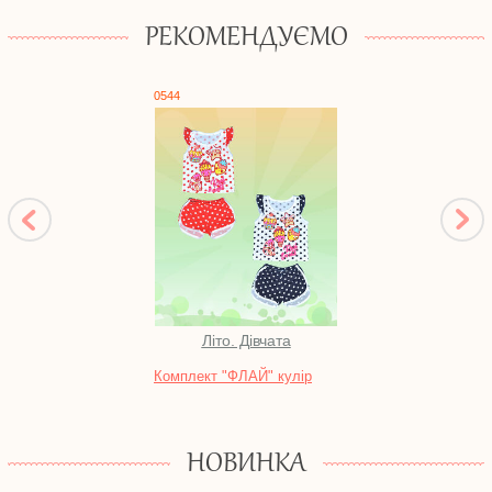
РЕКОМЕНДУЄМО
0544
1062
Літо. Дівчата
Во
Комплект "ФЛАЙ" кулір
Тунік
НОВИНКА