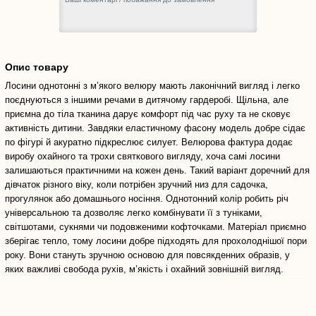
Опис товару
Лосини однотонні з м’якого велюру мають лаконічний вигляд і легко
поєднуються з іншими речами в дитячому гардеробі. Щільна, але
приємна до тіла тканина дарує комфорт під час руху та не сковує
активність дитини. Завдяки еластичному фасону модель добре сідає
по фігурі й акуратно підкреслює силует. Велюрова фактура додає
виробу охайного та трохи святкового вигляду, хоча самі лосини
залишаються практичними на кожен день. Такий варіант доречний для
дівчаток різного віку, коли потрібен зручний низ для садочка,
прогулянок або домашнього носіння. Однотонний колір робить річ
універсальною та дозволяє легко комбінувати її з туніками,
світшотами, сукнями чи подовженими кофточками. Матеріал приємно
зберігає тепло, тому лосини добре підходять для прохолоднішої пори
року. Вони стануть зручною основою для повсякденних образів, у
яких важливі свобода рухів, м’якість і охайний зовнішній вигляд.