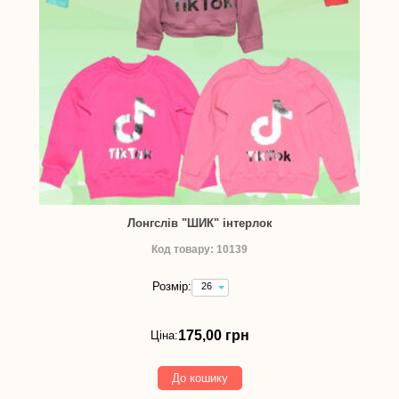
Лонгслів "ШИК" інтерлок
Код товару: 10139
Розмір:
26
(зріст
92
см)
175,00 грн
Ціна:
-
175,00
грн
До кошику