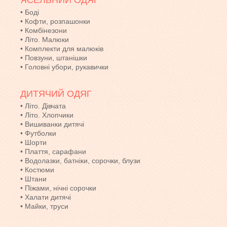
ЯСЕЛЬНИЙ ОДЯГ
•
Боді
•
Кофти, розпашонки
•
Комбінезони
•
Літо. Малюки
•
Комплекти для малюків
•
Повзуни, штанішки
•
Головні убори, рукавички
ДИТЯЧИЙ ОДЯГ
•
Літо. Дівчата
•
Літо. Хлопчики
•
Вишиванки дитячі
•
Футболки
•
Шорти
•
Плаття, сарафани
•
Водолазки, батніки, сорочки, блузи
•
Костюми
•
Штани
•
Піжами, нічні сорочки
•
Халати дитячі
•
Майки, труси