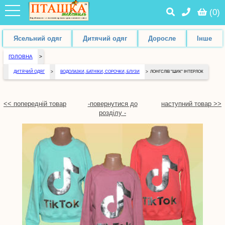
(
0
)
Ясельний одяг
Дитячий одяг
Доросле
Інше
ГОЛОВНА
>
ДИТЯЧИЙ ОДЯГ
>
ВОДОЛАЗКИ, БАТНІКИ, СОРОЧКИ, БЛУЗИ
>
ЛОНГСЛІВ "ШИК" ІНТЕРЛОК
<< попередній товар
-повернутися до
наступний товар >>
розділу -