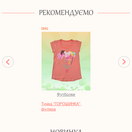
РЕКОМЕНДУЄМО
0591
0544
Футболки
Туніка "ГОРОШИНКА",
Компл
фулікра