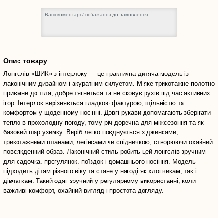
Опис товару
Лонгслів «ШИК» з інтерлоку — це практична дитяча модель із
лаконічним дизайном і акуратним силуетом. М’яке трикотажне полотно
приємне до тіла, добре тягнеться та не сковує рухів під час активних
ігор. Інтерлок вирізняється гладкою фактурою, щільністю та
комфортом у щоденному носінні. Довгі рукави допомагають зберігати
тепло в прохолодну погоду, тому річ доречна для міжсезоння та як
базовий шар узимку. Виріб легко поєднується з джинсами,
трикотажними штанами, легінсами чи спідничкою, створюючи охайний
повсякденний образ. Лаконічний стиль робить цей лонгслів зручним
для садочка, прогулянок, поїздок і домашнього носіння. Модель
підходить дітям різного віку та стане у нагоді як хлопчикам, так і
дівчаткам. Такий одяг зручний у регулярному використанні, коли
важливі комфорт, охайний вигляд і простота догляду.