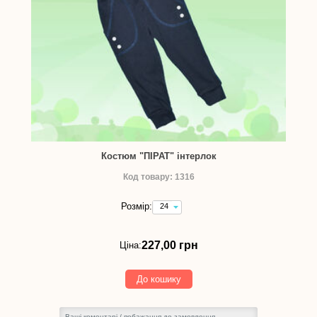
Костюм "ПІРАТ" інтерлок
Код товару: 1316
Розмір:
24
(зріст
86
см)
227,00 грн
Ціна:
-
227,00
грн
До кошику