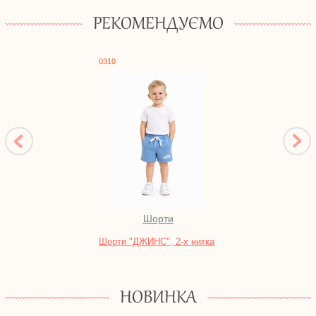
РЕКОМЕНДУЄМО
0310
0544
Шорти
Шорти "ДЖИНС", 2-х нитка
Компл
НОВИНКА