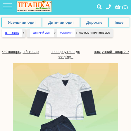
(
0
)
Ясельний одяг
Дитячий одяг
Доросле
Інше
ГОЛОВНА
>
ДИТЯЧИЙ ОДЯГ
>
КОСТЮМИ
>
КОСТЮМ "ПІРАТ" ІНТЕРЛОК
<< попередній товар
-повернутися до
наступний товар >>
розділу -