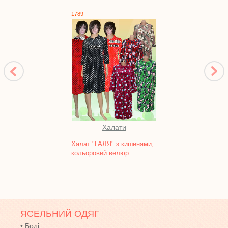
1789
1748
Халати
Піж
Халат "ГАЛЯ" з кишенями,
Нічна
кольоровий велюр
кулір
ЯСЕЛЬНИЙ ОДЯГ
•
Боді