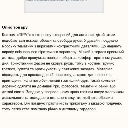
Опис товару
Костюм «ПІРАТ» з інтерлоку створений для активних дітей, яким
подобаються яскраві образи та свобода рухів. У дизайні поєднано
морську тематику з виразними контрастними деталями, що надають
виробу впізнаваного піратського характеру. М’який інтерлок приємний
до тіла, добре пропускає повітря і зберігає комфорт протягом усього
дня. Трикотажний фасон не сковує рухів, тому в костюмі зручно
гратися, гуляти та брати участь у святкових заходах. Матеріал
підходить для прохолоднішої пори року, а також для носіння в
приміщенні, коли потрібен легкий і затишний одяг. Такий комплект
доречно одягати на домашні ігри, фотосесії, тематичні ранки або
дитячі свята. Завдяки універсальному крою костюм пасує хлопчикам
дошкільного та молодшого шкільного віку, які люблять образи з
характером. Він поєднує практичність трикотажу з цікавою подачею,
тому легко стає помітною річчю в дитячому гардеробі.