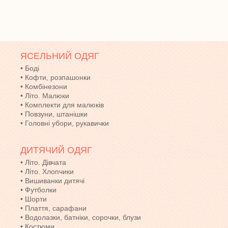
футе
ЯСЕЛЬНИЙ ОДЯГ
•
Боді
•
Кофти, розпашонки
•
Комбінезони
•
Літо. Малюки
•
Комплекти для малюків
•
Повзуни, штанішки
•
Головні убори, рукавички
ДИТЯЧИЙ ОДЯГ
•
Літо. Дівчата
•
Літо. Хлопчики
•
Вишиванки дитячі
•
Футболки
•
Шорти
•
Плаття, сарафани
•
Водолазки, батніки, сорочки, блузи
•
Костюми