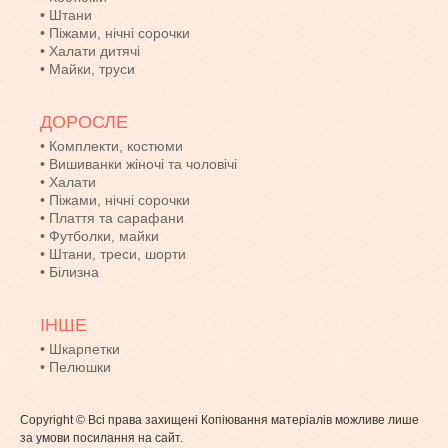
•
Штани
•
Піжами, нічні сорочки
•
Халати дитячі
•
Майки, труси
ДОРОСЛЕ
•
Комплекти, костюми
•
Вишиванки жіночі та чоловічі
•
Халати
•
Піжами, нічні сорочки
•
Плаття та сарафани
•
Футболки, майки
•
Штани, треси, шорти
•
Білизна
ІНШЕ
•
Шкарпетки
•
Пелюшки
Copyright © Всі права захищені Копіювання матеріалів можливе лише
за умови посилання на сайт.