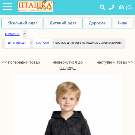
(
0
)
Ясельний одяг
Дитячий одяг
Доросле
Інше
ГОЛОВНА
>
ДИТЯЧИЙ ОДЯГ
>
КОСТЮМИ
>
КОСТЮМ ДИТЯЧИЙ З КАПЮШОНОМ,2-Х НИТКА ВАРЕНА
<< попередній товар
-повернутися до
наступний товар >>
розділу -