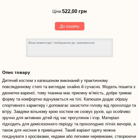
522,00
грн
522,00 грн
Ціна:
До кошику
Опис товару
Дитячий костюм з капюшоном виконаний у практичному
повсякденному стилі та виглядає охайно й сучасно. Модель пошита з
двонитки вареної, тому тканина має приємну м’якість, добре тримає
форму та комфортно відчувається на тілі. Капюшон додає образу
спортивного характеру і допомагає захистити голову від прохолоди та
вітру. Завдяки вільному крою костюм не сковує рухів, що особливо
зручно для активних дітей під час прогулянок і ігор. Матеріал
підходить для демісезонного періоду та прохолодних літніх вечорів, а
також для носіння в приміщенні. Такий варіант одягу можна
поєднувати з кросівками, кедами або легкими черевиками, створюючи