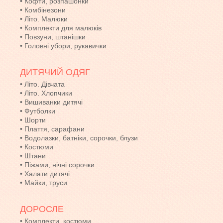
•
Кофти, розпашонки
•
Комбінезони
•
Літо. Малюки
•
Комплекти для малюків
•
Повзуни, штанішки
•
Головні убори, рукавички
ДИТЯЧИЙ ОДЯГ
•
Літо. Дівчата
•
Літо. Хлопчики
•
Вишиванки дитячі
•
Футболки
•
Шорти
•
Плаття, сарафани
•
Водолазки, батніки, сорочки, блузи
•
Костюми
•
Штани
•
Піжами, нічні сорочки
•
Халати дитячі
•
Майки, труси
ДОРОСЛЕ
•
Комплекти, костюми