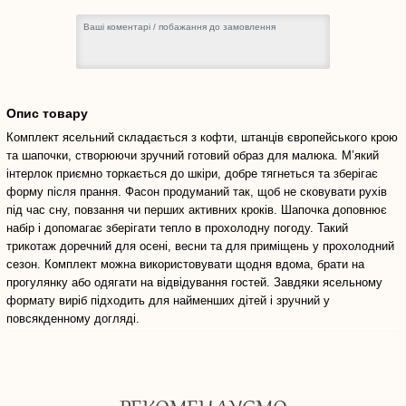
Опис товару
Комплект ясельний складається з кофти, штанців європейського крою
та шапочки, створюючи зручний готовий образ для малюка. М’який
інтерлок приємно торкається до шкіри, добре тягнеться та зберігає
форму після прання. Фасон продуманий так, щоб не сковувати рухів
під час сну, повзання чи перших активних кроків. Шапочка доповнює
набір і допомагає зберігати тепло в прохолодну погоду. Такий
трикотаж доречний для осені, весни та для приміщень у прохолодний
сезон. Комплект можна використовувати щодня вдома, брати на
прогулянку або одягати на відвідування гостей. Завдяки ясельному
формату виріб підходить для найменших дітей і зручний у
повсякденному догляді.