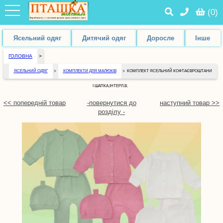
(
0
)
Ясельний одяг
Дитячий одяг
Доросле
Інше
ГОЛОВНА
>
ЯСЕЛЬНИЙ ОДЯГ
>
КОМПЛЕКТИ ДЛЯ МАЛЮКІВ
>
КОМПЛЕКТ ЯСЕЛЬНИЙ КОФТАЄВРОШТАНИ
І ШАПКА,ІНТЕРЛ.В.
<< попередній товар
-повернутися до
наступний товар >>
розділу -