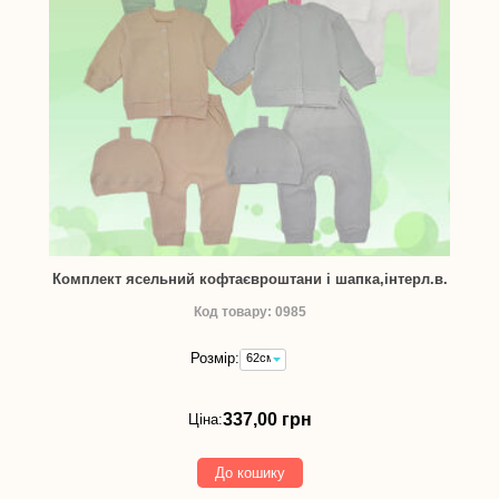
Комплект ясельний кофтаєвроштани і шапка,інтерл.в.
Код товару: 0985
Розмір:
62см
-
337,00
грн
337,00 грн
Ціна:
До кошику