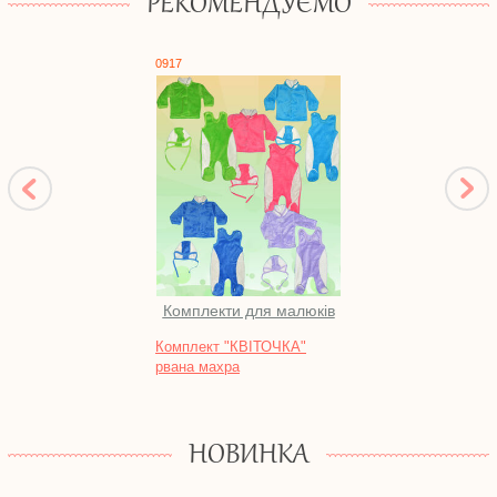
РЕКОМЕНДУЄМО
0917
0631
Комплекти для малюків
Піж
Комплект "КВІТОЧКА"
Нічна
рвана махра
футе
НОВИНКА