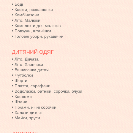
•
Боді
•
Кофти, розпашонки
•
Комбінезони
•
Літо. Малюки
•
Комплекти для малюків
•
Повзуни, штанішки
•
Головні убори, рукавички
ДИТЯЧИЙ ОДЯГ
•
Літо. Дівчата
•
Літо. Хлопчики
•
Вишиванки дитячі
•
Футболки
•
Шорти
•
Плаття, сарафани
•
Водолазки, батніки, сорочки, блузи
•
Костюми
•
Штани
•
Піжами, нічні сорочки
•
Халати дитячі
•
Майки, труси