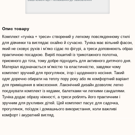
Опис товару
Комплект «туніка + треси» створений у легкому повсякденному стилі
для дівчинки та виглядає охайно й сучасно. Туніка має вільний фасон,
який не сковує рухів і м’яко сідає по фігурі, а треси доповнюють образ
практичною посадкою. Виріб пошитий із трикотажного полотна,
приємного до тіла, тому добре підходить для активного дитячого дня.
Матеріал відзначається м’якістю та еластичністю, завдяки чому
комплект зручний для прогулянок, ігор і щоденного носіння. Такий
одяг доречно обирати на теплу пору року або як комфортний варіант
для приміщення в міжсезоння. Лаконічний дизайн дозволяє легко
поєднувати комплект із кедами, балетками чи легкими сандалями.
Туніка додає образу ніжності, а треси роблять його практичним і
зручним для рухливих дітей. Цей комплект пасує для садочка,
прогулянок, поїздок і домашнього використання, коли важливі
комфорт і акуратний вигляд.