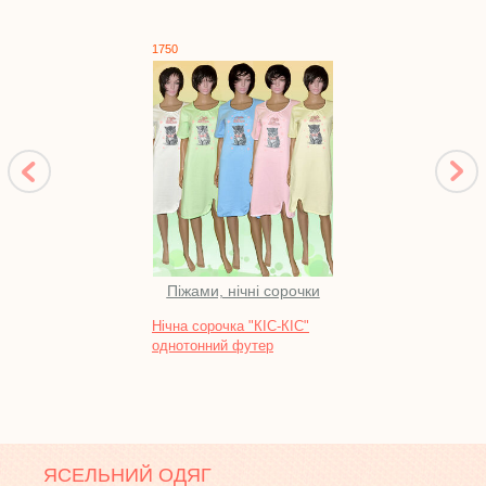
1750
1333
Піжами, нічні сорочки
Нічна сорочка "КІС-КІС"
Кост
однотонний футер
ЯСЕЛЬНИЙ ОДЯГ