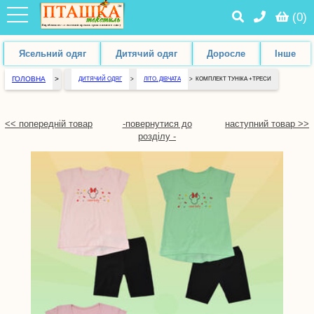
(
0
)
Ясельний одяг
Дитячий одяг
Доросле
Інше
ГОЛОВНА
>
ДИТЯЧИЙ ОДЯГ
>
ЛІТО. ДІВЧАТА
>
КОМПЛЕКТ ТУНІКА +ТРЕСИ
<< попередній товар
-повернутися до
наступний товар >>
розділу -