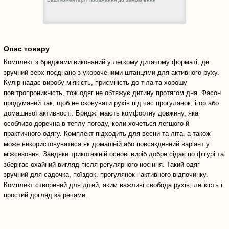
Опис товару
Комплект з бриджами виконаний у легкому дитячому форматі, де
зручний верх поєднано з укороченими штанцями для активного руху.
Кулір надає виробу м’якість, приємність до тіла та хорошу
повітропроникність, тож одяг не обтяжує дитину протягом дня. Фасон
продуманий так, щоб не сковувати рухів під час прогулянок, ігор або
домашньої активності. Бриджі мають комфортну довжину, яка
особливо доречна в теплу погоду, коли хочеться легшого й
практичного одягу. Комплект підходить для весни та літа, а також
може використовуватися як домашній або повсякденний варіант у
міжсезоння. Завдяки трикотажній основі виріб добре сідає по фігурі та
зберігає охайний вигляд після регулярного носіння. Такий одяг
зручний для садочка, поїздок, прогулянок і активного відпочинку.
Комплект створений для дітей, яким важливі свобода рухів, легкість і
простий догляд за речами.