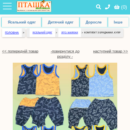
(
0
)
Ясельний одяг
Дитячий одяг
Доросле
Інше
ГОЛОВНА
>
ЯСЕЛЬНИЙ ОДЯГ
>
ЛІТО. МАЛЮКИ
>
КОМПЛЕКТ З БРИДЖАМИ, КУЛІР
<< попередній товар
-повернутися до
наступний товар >>
розділу -