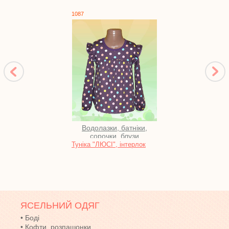
1087
1346
Водолазки, батніки,
сорочки, блузи
Туніка "ЛЮСІ", інтерлок
Кост
нитка
ЯСЕЛЬНИЙ ОДЯГ
•
Боді
•
Кофти, розпашонки