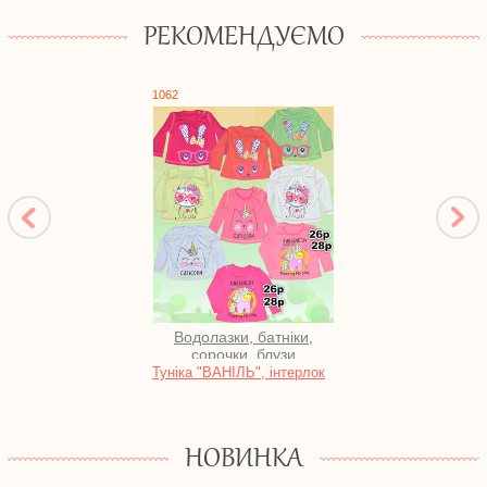
РЕКОМЕНДУЄМО
1062
0591
Водолазки, батніки,
сорочки, блузи
Туніка "ВАНІЛЬ", інтерлок
Туні
фулік
НОВИНКА