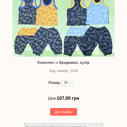
Комплект з бриджами, кулір
Код товару: 1436
Розмір:
24
(зріст
74
см)
107,00 грн
Ціна:
-
107,00
грн
До кошику