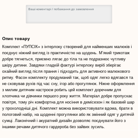
Опис товару
Комплект «ПУПСІК» з інтерлоку створений для найменших малюків і
поєднує ніжний вигляд із практичністю на щодень. М’який трикотаж
добре тягнеться, приємно лягає до тіла та не подразнює чутливу
шкіру дитини. Завдяки гладкій фактурі інтерлоку виріб зберігає
охайний вигляд після прання і підходить для активного малюкового
ритму. Фасон комплекту продуманий так, щоб одяг легко вдягався та
не сковував рухів під час сну, ігор або прогулянок. Ніжне оформлення
з милим дитячим настроєм робить цей комплект доречним для
хлопчика чи дівчинки першого року життя. Матеріал добре пропускає
повітря, тому річ комфортна для носіння в демісезон і як базовий шар
у прохолодніші дні. Комплект можна використовувати вдома, брати в
пологовий набір, на щоденні прогулянки або як змінний одяг у дитячій
сумці. Лаконічний і акуратний дизайн дозволяє поєднувати його з
іншими речами дитячого гардероба без зайвих зусиль.