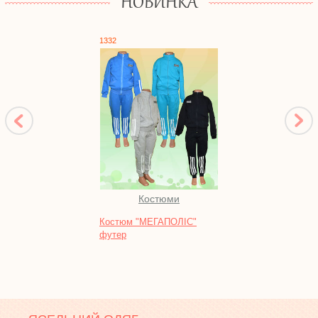
НОВИНКА
1332
10117
Костюми
Во
Костюм "МЕГАПОЛІС"
Батни
футер
інтер