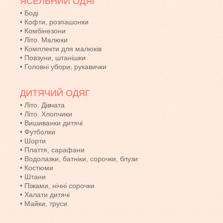
ЯСЕЛЬНИЙ ОДЯГ
•
Боді
•
Кофти, розпашонки
•
Комбінезони
•
Літо. Малюки
•
Комплекти для малюків
•
Повзуни, штанішки
•
Головні убори, рукавички
ДИТЯЧИЙ ОДЯГ
•
Літо. Дівчата
•
Літо. Хлопчики
•
Вишиванки дитячі
•
Футболки
•
Шорти
•
Плаття, сарафани
•
Водолазки, батніки, сорочки, блузи
•
Костюми
•
Штани
•
Піжами, нічні сорочки
•
Халати дитячі
•
Майки, труси