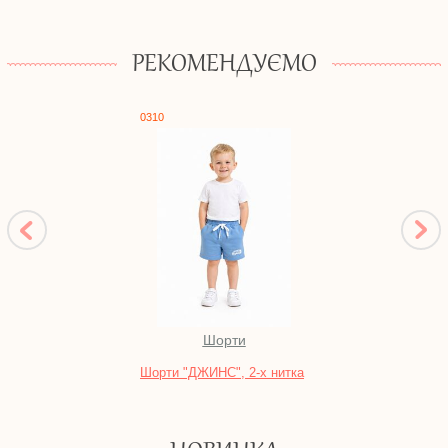
РЕКОМЕНДУЄМО
0310
0917
Шорти
Ком
Шорти "ДЖИНС", 2-х нитка
Компл
рвана