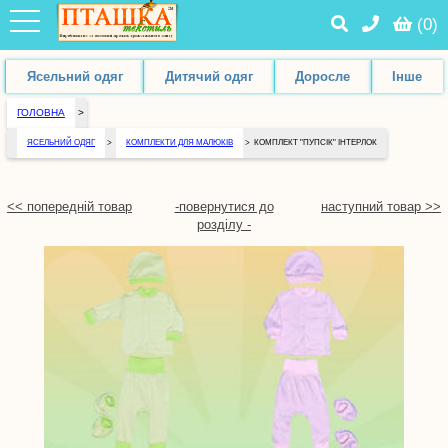
(
0
)
Ясельний одяг
Дитячий одяг
Доросле
Інше
ГОЛОВНА
>
ЯСЕЛЬНИЙ ОДЯГ
>
КОМПЛЕКТИ ДЛЯ МАЛЮКІВ
>
КОМПЛЕКТ "ПУПСІК" ІНТЕРЛОК
<< попередній товар
-повернутися до
наступний товар >>
розділу -