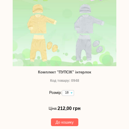
Комплект "ПУПСІК" інтерлок
Код товару: 0948
Розмір:
18
(зріст
56
см)
212,00 грн
Ціна:
-
212,00
грн
До кошику