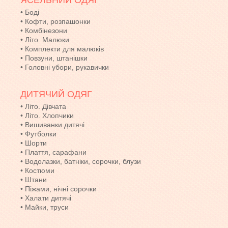
ЯСЕЛЬНИЙ ОДЯГ
•
Боді
•
Кофти, розпашонки
•
Комбінезони
•
Літо. Малюки
•
Комплекти для малюків
•
Повзуни, штанішки
•
Головні убори, рукавички
ДИТЯЧИЙ ОДЯГ
•
Літо. Дівчата
•
Літо. Хлопчики
•
Вишиванки дитячі
•
Футболки
•
Шорти
•
Плаття, сарафани
•
Водолазки, батніки, сорочки, блузи
•
Костюми
•
Штани
•
Піжами, нічні сорочки
•
Халати дитячі
•
Майки, труси