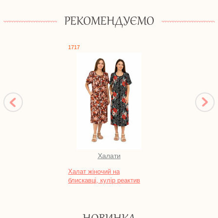
РЕКОМЕНДУЄМО
1717
0544
Халати
Халат жіночий на
Компл
блискавці, кулір реактив