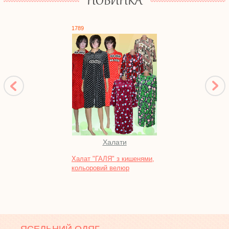
НОВИНКА
1789
1761
Халати
Халат "ГАЛЯ" з кишенями,
Халат
кольоровий велюр
реакт