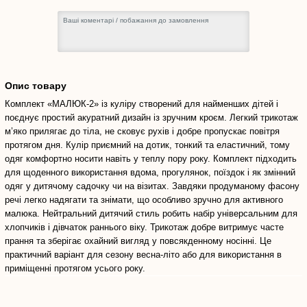
Опис товару
Комплект «МАЛЮК-2» із куліру створений для найменших дітей і
поєднує простий акуратний дизайн із зручним кроєм. Легкий трикотаж
м’яко прилягає до тіла, не сковує рухів і добре пропускає повітря
протягом дня. Кулір приємний на дотик, тонкий та еластичний, тому
одяг комфортно носити навіть у теплу пору року. Комплект підходить
для щоденного використання вдома, прогулянок, поїздок і як змінний
одяг у дитячому садочку чи на візитах. Завдяки продуманому фасону
речі легко надягати та знімати, що особливо зручно для активного
малюка. Нейтральний дитячий стиль робить набір універсальним для
хлопчиків і дівчаток раннього віку. Трикотаж добре витримує часте
прання та зберігає охайний вигляд у повсякденному носінні. Це
практичний варіант для сезону весна-літо або для використання в
приміщенні протягом усього року.