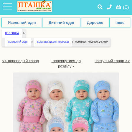
(
0
)
Ясельний одяг
Дитячий одяг
Доросле
Інше
ГОЛОВНА
>
ЯСЕЛЬНИЙ ОДЯГ
>
КОМПЛЕКТИ ДЛЯ МАЛЮКІВ
>
КОМПЛЕКТ "МАЛЮК-2"КУЛІР
<< попередній товар
-повернутися до
наступний товар >>
розділу -