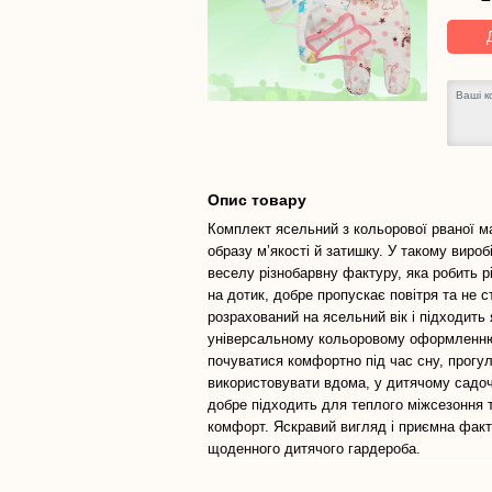
Опис товару
Комплект ясельний з кольорової рваної м
образу м’якості й затишку. У такому виро
веселу різнобарвну фактуру, яка робить р
на дотик, добре пропускає повітря та не 
розрахований на ясельний вік і підходить 
універсальному кольоровому оформленню. 
почуватися комфортно під час сну, прогул
використовувати вдома, у дитячому садоч
добре підходить для теплого міжсезоння та
комфорт. Яскравий вигляд і приємна факт
щоденного дитячого гардероба.