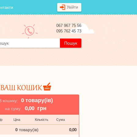
нтакти
Увійти
067 967 75 56
095 762 45 73
ВАШ КОШИК
0
товару(ів)
В кошику:
0,00
грн
на суму:
ір
Ціна
Кількість
Сума
Оформити Замовленн
0
товару(ів)
0,00
Отримувач
*