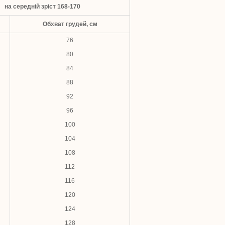
на середній зріст 168-170
Обхват грудей, см
76
80
84
88
92
96
100
104
108
112
116
120
124
128