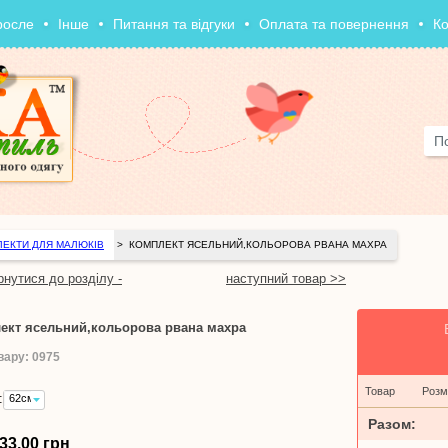
росле
Інше
Питання та відгуки
Оплата та повернення
Ко
ЕКТИ ДЛЯ МАЛЮКІВ
>
КОМПЛЕКТ ЯСЕЛЬНИЙ,КОЛЬОРОВА РВАНА МАХРА
рнутися до розділу -
наступний товар >>
ект ясельний,кольорова рвана махра
вару: 0975
Товар
Розм
:
62см
-
Разом:
233,00
33,00 грн
грн