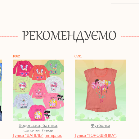
РЕКОМЕНДУЄМО
1062
0591
Водолазки, батніки,
Футболки
сорочки, блузи
Туніка "ВАНІЛЬ", інтерлок
Туніка "ГОРОШИНКА",