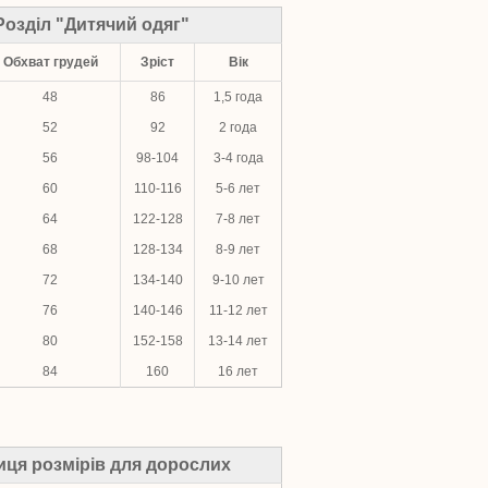
Розділ "Дитячий одяг"
Обхват грудей
Зріст
Вік
48
86
1,5 года
52
92
2 года
56
98-104
3-4 года
60
110-116
5-6 лет
64
122-128
7-8 лет
68
128-134
8-9 лет
72
134-140
9-10 лет
76
140-146
11-12 лет
80
152-158
13-14 лет
84
160
16 лет
иця розмірів для дорослих