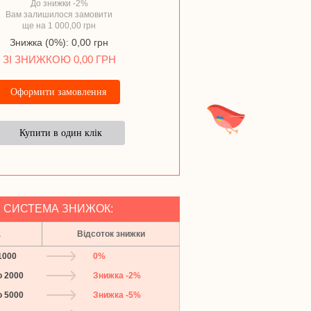
До знижки -2%
Вам залишилося замовити
ще на 1 000,00 грн
Область
*
Знижка (0%): 0,00 грн
ЗІ ЗНИЖКОЮ 0,00 ГРН
Місто
*
Телефон
Назад
E-mail
5. Перевізник
*
*
СИСТЕМА ЗНИЖОК:
6. Відділення
*
*
а
Відсоток знижки
1000
0%
Оплата на картку Прива
о 2000
Знижка -2%
(Гриненко Артем Валерійович IB
о 5000
Знижка -5%
UA06305299000002600902121873
Накладений платіж (обов