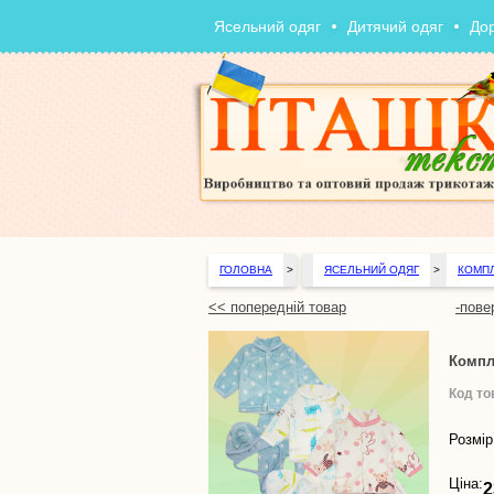
Ясельний одяг
Дитячий одяг
До
ГОЛОВНА
>
ЯСЕЛЬНИЙ ОДЯГ
>
КОМПЛ
<< попередній товар
-пове
Компл
Код то
Розмір
Ціна:
2