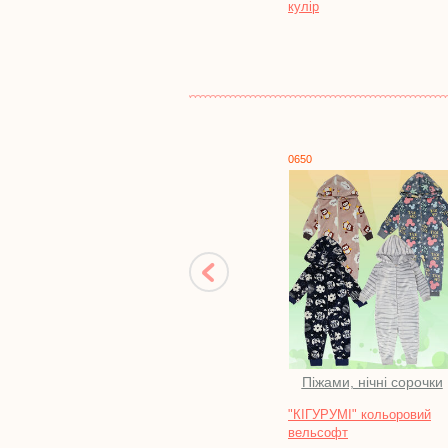
кулір
0650
Піжами, нічні сорочки
"КІГУРУМІ" кольоровий
вельсофт