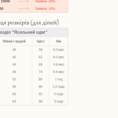
о 10000
Знижка -10%
000
Знижка -15%
ця розмірів (для дітей)
озділ "Ясельний одяг"
Обхват грудей
Зріст
Вік
36
56
0-3 мес
40
62
0-3 мес
44
68
3-6 мес
48
74
6-9 мес
52
80
1 год
56
86
1,5 года
60
92
2 года
64
98
3 года