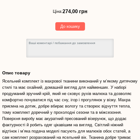
274,00
грн
274,00 грн
Ціна:
До кошику
Опис товару
Ясельний комплект із махрової тканини виконаний у м’якому дитячому
стилі та має охайний, домашній вигляд для найменших. У наборі
продуманий зручний крій, який не сковує рухів малюка та дозволяє
комфортно почуватися під час сну, ігор і прогулянок у візку. Махра
приємна на дотик, добре вбирає вологу та створює відчуття тепла,
тому комплект доречний у прохолодні сезони та в міжсезоння.
Поверхня виробу має акуратний пресований візерунок, що додає
фактурності й робить одяг цікавішим на вигляд. Світлий ніжний
відтінок і м’яка подача моделі пасують для малюків обох статей, а
сам комплект розрахований на ясельний вік. Тканина добре тримає