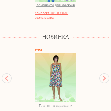
Комплекти для малюків
Комплект "КВІТОЧКА"
Безр
рвана махра
кулір
НОВИНКА
17151
1746
Плаття та сарафани
Піж