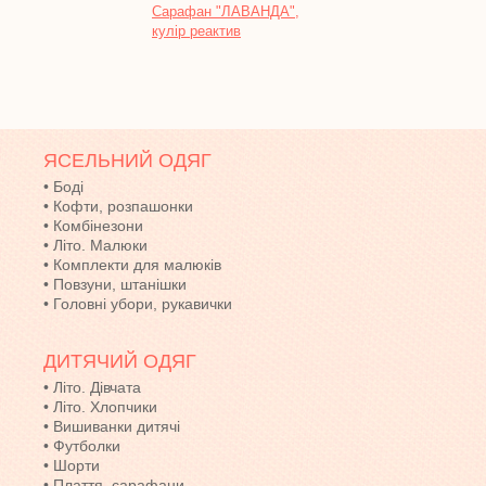
Сарафан "ЛАВАНДА",
Піжа
кулір реактив
ЯСЕЛЬНИЙ ОДЯГ
•
Боді
•
Кофти, розпашонки
•
Комбінезони
•
Літо. Малюки
•
Комплекти для малюків
•
Повзуни, штанішки
•
Головні убори, рукавички
ДИТЯЧИЙ ОДЯГ
•
Літо. Дівчата
•
Літо. Хлопчики
•
Вишиванки дитячі
•
Футболки
•
Шорти
•
Плаття, сарафани