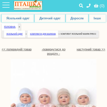
(
0
)
Ясельний одяг
Дитячий одяг
Доросле
Інше
ГОЛОВНА
>
ЯСЕЛЬНИЙ ОДЯГ
>
КОМПЛЕКТИ ДЛЯ МАЛЮКІВ
>
КОМПЛЕКТ ЯСЕЛЬНИЙ МАХРА ПРЕСС
<< попередній товар
-повернутися до
наступний товар >>
розділу -