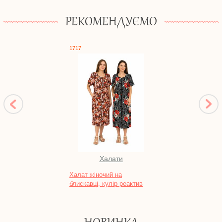
РЕКОМЕНДУЄМО
1717
0310
Халати
Халат жіночий на
Шорти
блискавці, кулір реактив