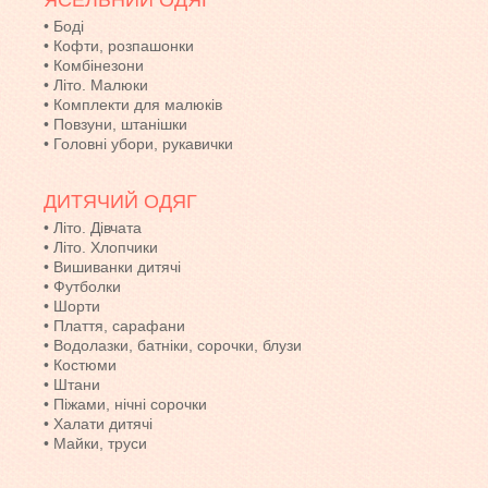
ЯСЕЛЬНИЙ ОДЯГ
•
Боді
•
Кофти, розпашонки
•
Комбінезони
•
Літо. Малюки
•
Комплекти для малюків
•
Повзуни, штанішки
•
Головні убори, рукавички
ДИТЯЧИЙ ОДЯГ
•
Літо. Дівчата
•
Літо. Хлопчики
•
Вишиванки дитячі
•
Футболки
•
Шорти
•
Плаття, сарафани
•
Водолазки, батніки, сорочки, блузи
•
Костюми
•
Штани
•
Піжами, нічні сорочки
•
Халати дитячі
•
Майки, труси