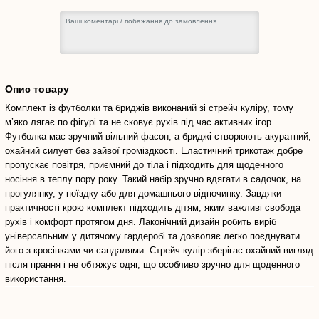
Опис товару
Комплект із футболки та бриджів виконаний зі стрейч куліру, тому
м’яко лягає по фігурі та не сковує рухів під час активних ігор.
Футболка має зручний вільний фасон, а бриджі створюють акуратний,
охайний силует без зайвої громіздкості. Еластичний трикотаж добре
пропускає повітря, приємний до тіла і підходить для щоденного
носіння в теплу пору року. Такий набір зручно вдягати в садочок, на
прогулянку, у поїздку або для домашнього відпочинку. Завдяки
практичності крою комплект підходить дітям, яким важливі свобода
рухів і комфорт протягом дня. Лаконічний дизайн робить виріб
універсальним у дитячому гардеробі та дозволяє легко поєднувати
його з кросівками чи сандалями. Стрейч кулір зберігає охайний вигляд
після прання і не обтяжує одяг, що особливо зручно для щоденного
використання.