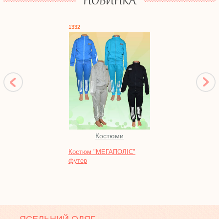
НОВИНКА
1332
1087
Костюми
Во
Костюм "МЕГАПОЛІС"
Тунік
футер