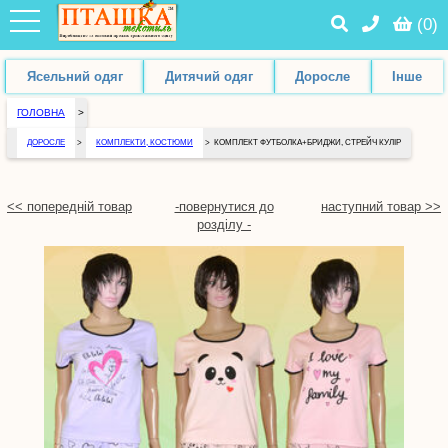
(
0
)
Ясельний одяг
Дитячий одяг
Доросле
Інше
ГОЛОВНА
>
ДОРОСЛЕ
>
КОМПЛЕКТИ, КОСТЮМИ
>
КОМПЛЕКТ ФУТБОЛКА+БРИДЖИ, СТРЕЙЧ КУЛІР
<< попередній товар
-повернутися до
наступний товар >>
розділу -