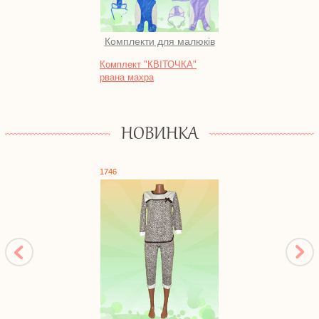
Комплекти для малюків
Во
Комплект "КВІТОЧКА"
Тунік
рвана махра
НОВИНКА
1746
1784