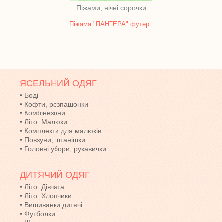
Піжами, нічні сорочки
Піжама "ПАНТЕРА" футер
Хала
ЯСЕЛЬНИЙ ОДЯГ
•
Боді
•
Кофти, розпашонки
•
Комбінезони
•
Літо. Малюки
•
Комплекти для малюків
•
Повзуни, штанішки
•
Головні убори, рукавички
ДИТЯЧИЙ ОДЯГ
•
Літо. Дівчата
•
Літо. Хлопчики
•
Вишиванки дитячі
•
Футболки