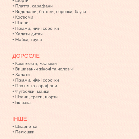
•
Шорти
•
Плаття, сарафани
•
Водолазки, батніки, сорочки, блузи
•
Костюми
•
Штани
•
Піжами, нічні сорочки
•
Халати дитячі
•
Майки, труси
ДОРОСЛЕ
•
Комплекти, костюми
•
Вишиванки жіночі та чоловічі
•
Халати
•
Піжами, нічні сорочки
•
Плаття та сарафани
•
Футболки, майки
•
Штани, треси, шорти
•
Білизна
ІНШЕ
•
Шкарпетки
•
Пелюшки