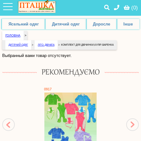
(
0
)
Ясельний одяг
Дитячий одяг
Доросле
Інше
ГОЛОВНА
>
ДИТЯЧИЙ ОДЯГ
>
ЛІТО. ДІВЧАТА
>
КОМПЛЕКТ ДЛЯ ДІВЧИНКИ,КУЛІР-ВАРЕНКА
Выбранный вами товар отсутствует.
РЕКОМЕНДУЄМО
0917
1062