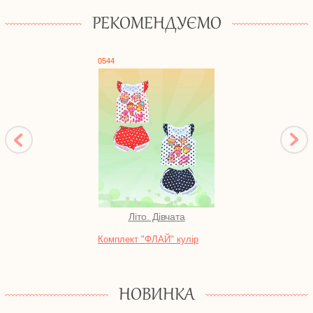
РЕКОМЕНДУЄМО
0544
0631
Літо. Дівчата
Піж
Комплект "ФЛАЙ" кулір
Нічна
футе
НОВИНКА