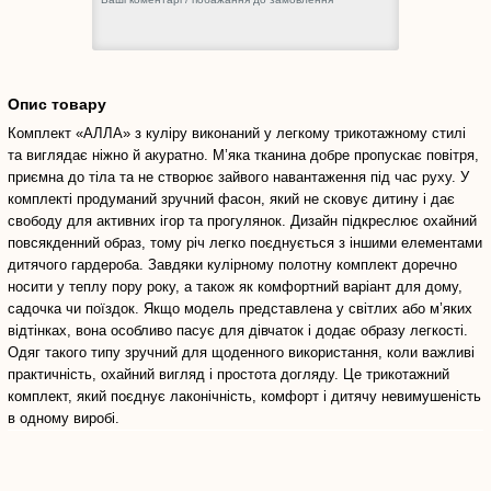
Опис товару
Комплект «АЛЛА» з куліру виконаний у легкому трикотажному стилі
та виглядає ніжно й акуратно. М’яка тканина добре пропускає повітря,
приємна до тіла та не створює зайвого навантаження під час руху. У
комплекті продуманий зручний фасон, який не сковує дитину і дає
свободу для активних ігор та прогулянок. Дизайн підкреслює охайний
повсякденний образ, тому річ легко поєднується з іншими елементами
дитячого гардероба. Завдяки кулірному полотну комплект доречно
носити у теплу пору року, а також як комфортний варіант для дому,
садочка чи поїздок. Якщо модель представлена у світлих або м’яких
відтінках, вона особливо пасує для дівчаток і додає образу легкості.
Одяг такого типу зручний для щоденного використання, коли важливі
практичність, охайний вигляд і простота догляду. Це трикотажний
комплект, який поєднує лаконічність, комфорт і дитячу невимушеність
в одному виробі.