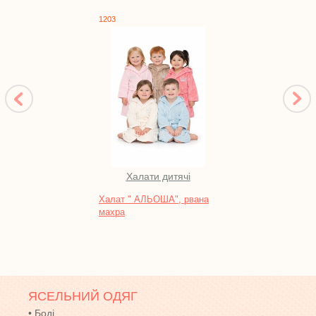
1203
1346
Халати дитячі
Халат " АЛЬОША", рвана
Кост
махра
нитка
ЯСЕЛЬНИЙ ОДЯГ
•
Боді