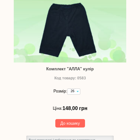
Комплект "АЛЛА" кулір
Код товару: 0583
Розмір:
26
(зріст
92
см)
148,00 грн
Ціна:
-
148,00
грн
До кошику