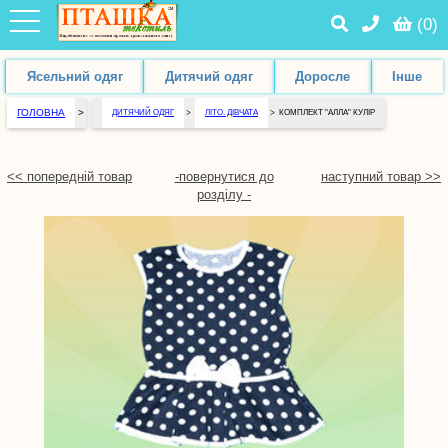
(
0
)
Ясельний одяг
Дитячий одяг
Доросле
Інше
ГОЛОВНА
>
ДИТЯЧИЙ ОДЯГ
>
ЛІТО. ДІВЧАТА
>
КОМПЛЕКТ "АЛЛА" КУЛІР
<< попередній товар
-повернутися до
наступний товар >>
розділу -