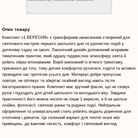
Опис товару
Комплект «1 ВЕРЕСНЯ» з трансферним нанесенням створений для
святкового настрою першого шкільного дня та урочистих подій у
дитячому садку чи школі. Лаконічний дизайн доповнений яскравим
тематичним принтом, який одразу підкреслює атмосферу свята й
робить образ впізнаваним. Виріб виконаний із м’якого трикотажу,
приємного до тіла, тому дитині комфортно рухатися, сидіти та активно
проводити час протягом усього дня. Матеріал добре пропускає
повітря, не обтяжує та зберігає охайний вигляд навіть після
багаторазового прання. Комплект має зручний фасон, що не сковує
рухів і підходить для дітей шкільного та молодшого віку. Завдяки
практичності його можна носити не лише 1 вересня, а й на шкільні
лінійки, фотосесії, святкові ранки та родинні події. Нейтральне
оформлення та універсальний стиль роблять модель доречною для
хлопчиків і дівчаток. Це сезонний варіант для теплої осені або
приміщень, де важливі легкість, комфорт і святковий вигляд.