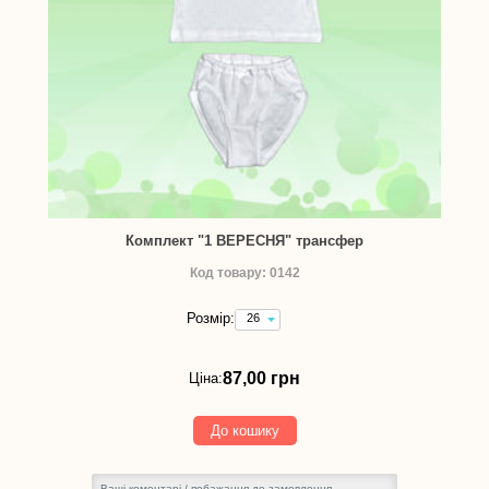
Комплект "1 ВЕРЕСНЯ" трансфер
Код товару: 0142
Розмір:
26
(зріст
92
см)
87,00 грн
Ціна:
-
87,00
грн
До кошику