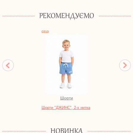
РЕКОМЕНДУЄМО
0310
1717
Шорти
Шорти "ДЖИНС", 2-х нитка
Халат
блиск
НОВИНКА