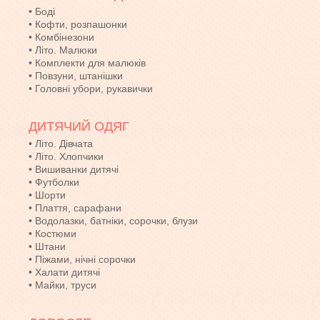
•
Боді
•
Кофти, розпашонки
•
Комбінезони
•
Літо. Малюки
•
Комплекти для малюків
•
Повзуни, штанішки
•
Головні убори, рукавички
ДИТЯЧИЙ ОДЯГ
•
Літо. Дівчата
•
Літо. Хлопчики
•
Вишиванки дитячі
•
Футболки
•
Шорти
•
Плаття, сарафани
•
Водолазки, батніки, сорочки, блузи
•
Костюми
•
Штани
•
Піжами, нічні сорочки
•
Халати дитячі
•
Майки, труси