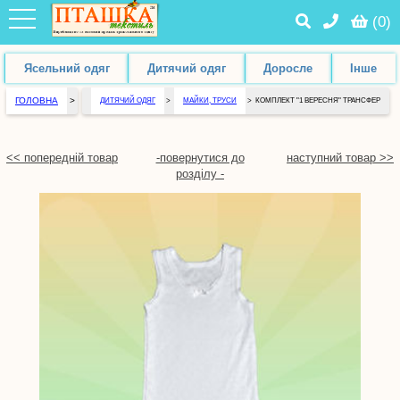
(
0
)
Ясельний одяг
Дитячий одяг
Доросле
Інше
ГОЛОВНА
>
ДИТЯЧИЙ ОДЯГ
>
МАЙКИ, ТРУСИ
>
КОМПЛЕКТ "1 ВЕРЕСНЯ" ТРАНСФЕР
<< попередній товар
-повернутися до
наступний товар >>
розділу -