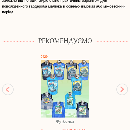
залежно від погоди. Виріб стане практичним варіантом для
повсякденного гардероба малюка в осінньо-зимовий або міжсезонний
період.
РЕКОМЕНДУЄМО
0429
0917
Футболки
Ком