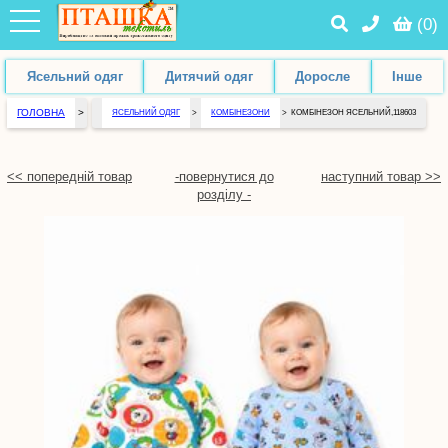
(
0
)
Ясельний одяг
Дитячий одяг
Доросле
Інше
ГОЛОВНА
>
ЯСЕЛЬНИЙ ОДЯГ
>
КОМБІНЕЗОНИ
>
КОМБІНЕЗОН ЯСЕЛЬНИЙ,118603
<< попередній товар
-повернутися до
наступний товар >>
розділу -