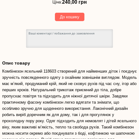
240,00 грн
Ціна:
До кошику
Опис товару
Комбінезон ясельний 118603 створений для найменших діток і поєднує
зручність повсякденного одягу з охайним зовнішнім виглядом. Модель
має м’який, продуманий крій, який не сковує рухів під час сну, ігор або
перших кроків. Натуральний трикотаж приємний до тіла, добре
пропускає повітря та підходить для ніжної дитячої шкіри. Завдяки
практичному фасону комбінезон легко вдягати та знімати, що
особливо зручно для щоденного використання. Лаконічний дизайн
робить виріб доречним як для дому, так і для прогулянок у
прохолодну пору року. Одяг підходить для немовлят і дітей ясельного
віку, яким важливі м’якість, тепло та свобода рухів. Такий комбінезон
можна носити окремо або поєднувати з боді, кофтинкою чи шапочкою