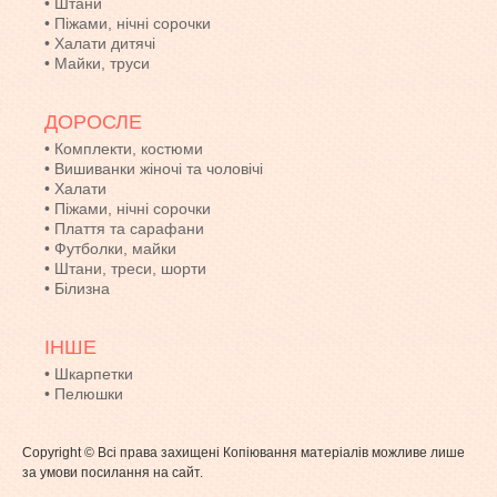
•
Штани
•
Піжами, нічні сорочки
•
Халати дитячі
•
Майки, труси
ДОРОСЛЕ
•
Комплекти, костюми
•
Вишиванки жіночі та чоловічі
•
Халати
•
Піжами, нічні сорочки
•
Плаття та сарафани
•
Футболки, майки
•
Штани, треси, шорти
•
Білизна
ІНШЕ
•
Шкарпетки
•
Пелюшки
Copyright © Всі права захищені Копіювання матеріалів можливе лише
за умови посилання на сайт.