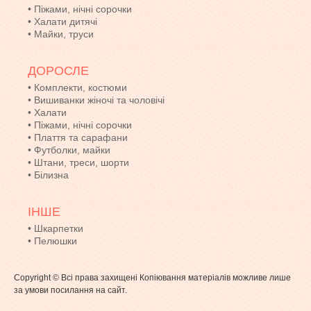
•
Піжами, нічні сорочки
•
Халати дитячі
•
Майки, труси
ДОРОСЛЕ
•
Комплекти, костюми
•
Вишиванки жіночі та чоловічі
•
Халати
•
Піжами, нічні сорочки
•
Плаття та сарафани
•
Футболки, майки
•
Штани, треси, шорти
•
Білизна
ІНШЕ
•
Шкарпетки
•
Пелюшки
Copyright © Всі права захищені Копіювання матеріалів можливе лише
за умови посилання на сайт.