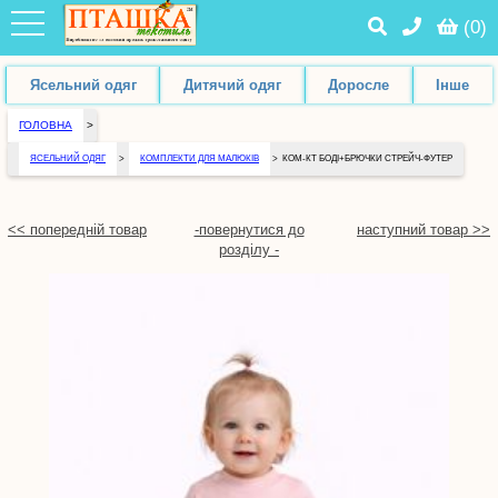
(
0
)
Ясельний одяг
Дитячий одяг
Доросле
Інше
ГОЛОВНА
>
ЯСЕЛЬНИЙ ОДЯГ
>
КОМПЛЕКТИ ДЛЯ МАЛЮКІВ
>
КОМ-КТ БОДІ+БРЮЧКИ СТРЕЙЧ-ФУТЕР
<< попередній товар
-повернутися до
наступний товар >>
розділу -