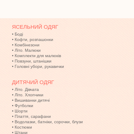
ЯСЕЛЬНИЙ ОДЯГ
•
Боді
•
Кофти, розпашонки
•
Комбінезони
•
Літо. Малюки
•
Комплекти для малюків
•
Повзуни, штанішки
•
Головні убори, рукавички
ДИТЯЧИЙ ОДЯГ
•
Літо. Дівчата
•
Літо. Хлопчики
•
Вишиванки дитячі
•
Футболки
•
Шорти
•
Плаття, сарафани
•
Водолазки, батніки, сорочки, блузи
•
Костюми
•
Штани