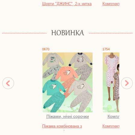
Шорти "ДЖИНС", 2-х нитка
Комплект "ФЛАЙ"
НОВИНКА
0670
1754
Піжами, нічні сорочки
Комплекти, к
Піжама комбінована з
Комплект "АССОЛ
малюнком,футер