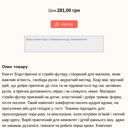
281,00
грн
281,00 грн
Ціна:
До кошику
Опис товару
Ком-кт Боді+брючки зі стрейч-футеру створений для малюків, яким
важливі м’якість, свобода рухів і акуратний вигляд. Боді має зручний
крій, що добре прилягає до тіла та не піднімається під час активних
рухів, а брючки доповнюють образ і не сковують ніжки. Матеріал
стрейч-футер приємний на дотик, еластичний і добре тримає форму
після носіння. Такий комплект комфортно носити щодня вдома, на
прогулянки або для поїздок у гості. Тканина підходить для
прохолоднішої пори року та міжсезоння, коли потрібен м’який і теплий
шар одягу. Виріб практичний для немовлят і дітей раннього віку, адже
не заважає рухатися, повзати чи робити перші кроки. Комплект