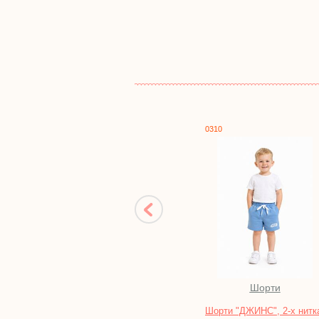
0310
0429
Шорти
Футболки
Шорти "ДЖИНС", 2-х нитка
Безрукавка "ВАРЬОН