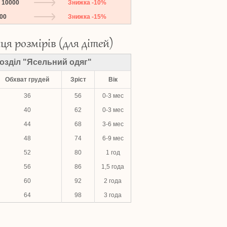
о 10000
Знижка -10%
000
Знижка -15%
ця розмірів (для дітей)
озділ "Ясельний одяг"
Обхват грудей
Зріст
Вік
36
56
0-3 мес
40
62
0-3 мес
44
68
3-6 мес
48
74
6-9 мес
52
80
1 год
56
86
1,5 года
60
92
2 года
64
98
3 года