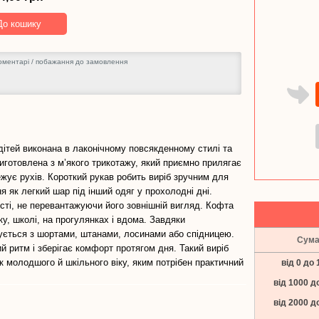
-
54,00
До кошику
грн
ітей виконана в лаконічному повсякденному стилі та
иготовлена з м’якого трикотажу, який приємно прилягає
ежує рухів. Короткий рукав робить виріб зручним для
я як легкий шар під інший одяг у прохолодні дні.
ті, не перевантажуючи його зовнішній вигляд. Кофта
у, школі, на прогулянках і вдома. Завдяки
ується з шортами, штанами, лосинами або спідницею.
Сум
 ритм і зберігає комфорт протягом дня. Такий виріб
к молодшого й шкільного віку, яким потрібен практичний
від 0 до 
від 1000 д
від 2000 д