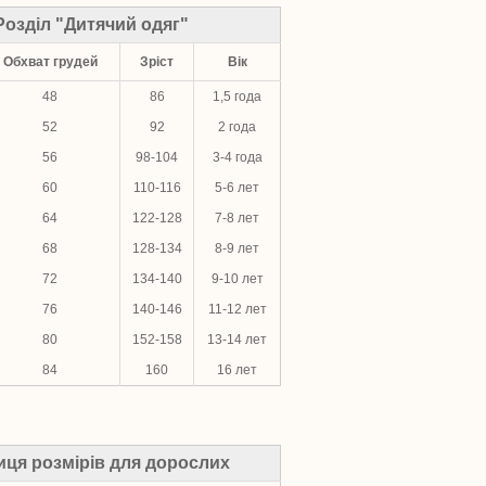
Розділ "Дитячий одяг"
Обхват грудей
Зріст
Вік
48
86
1,5 года
52
92
2 года
56
98-104
3-4 года
60
110-116
5-6 лет
64
122-128
7-8 лет
68
128-134
8-9 лет
72
134-140
9-10 лет
76
140-146
11-12 лет
80
152-158
13-14 лет
84
160
16 лет
иця розмірів для дорослих