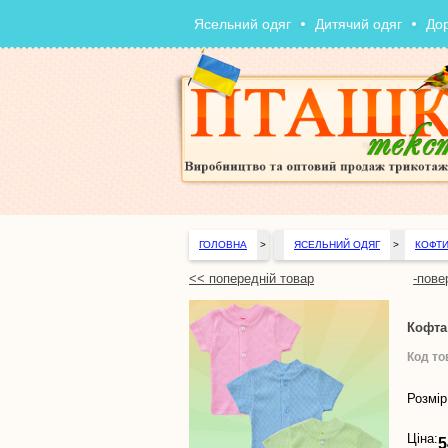
Ясельний одяг
Дитячий одяг
До
ГОЛОВНА
>
ЯСЕЛЬНИЙ ОДЯГ
>
КОФТИ
<< попередній товар
-пове
Кофта
Код то
Розмір
Ціна:
5