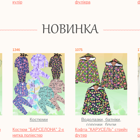
фулікра
футер
НОВИНКА
1075
1750
Водолазки, батніки,
Піжами, нічні сорочки
сорочки, блузи
" 2-х
Кофта "КАРУСЕЛЬ" стрейч
Нічна сорочка "КІС-КІС"
футер
однотонний футер