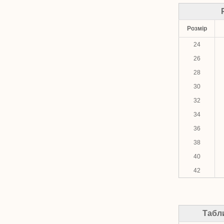
Розмір
24
26
28
30
32
34
36
38
40
42
Табл