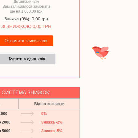
До знижки -2%
Вам залишилося замовити
ще на 1 000,00 грн
Область
*
Знижка (0%): 0,00 грн
ЗІ ЗНИЖКОЮ 0,00 ГРН
Місто
*
Телефон
Назад
E-mail
5. Перевізник
*
*
СИСТЕМА ЗНИЖОК:
6. Відділення
*
*
а
Відсоток знижки
1000
0%
Оплата на картку Прива
о 2000
Знижка -2%
(Гриненко Артем Валерійович IB
о 5000
Знижка -5%
UA06305299000002600902121873
Накладений платіж (обов