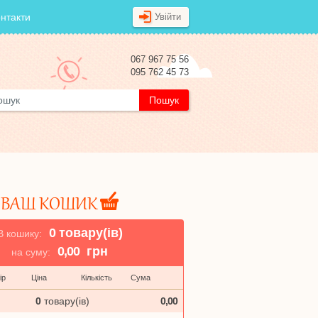
нтакти
Увійти
067 967 75 56
095 762 45 73
ВАШ КОШИК
0
товару(ів)
В кошику:
0,00
грн
на суму:
ір
Ціна
Кількість
Сума
Оформити Замовленн
0
товару(ів)
0,00
Отримувач
*