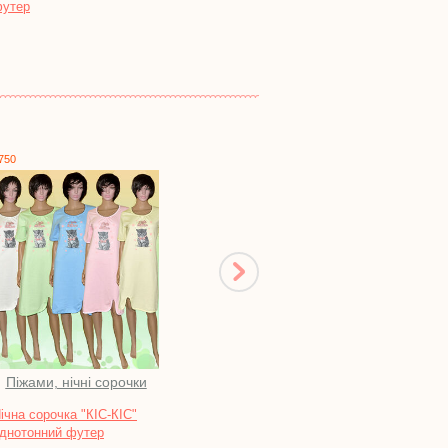
рвана махра
блискавці, кулір реактив
1122
1523
Штани
Плаття, сарафани
Брюки "ТОПМЕН" футер
Сукня "МАРИНА", футер
меланж