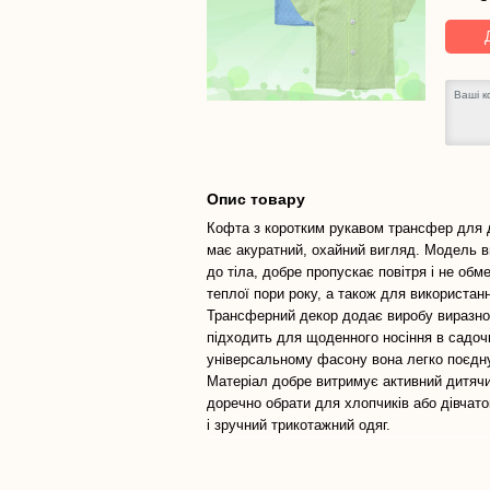
Опис товару
Кофта з коротким рукавом трансфер для д
має акуратний, охайний вигляд. Модель в
до тіла, добре пропускає повітря і не обм
теплої пори року, а також для використанн
Трансферний декор додає виробу виразнос
підходить для щоденного носіння в садочк
універсальному фасону вона легко поєдн
Матеріал добре витримує активний дитячий
доречно обрати для хлопчиків або дівчато
і зручний трикотажний одяг.