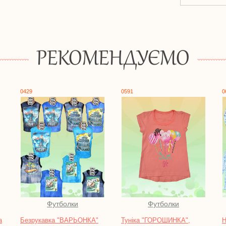
РЕКОМЕНДУЄМО
0591
0631
Футболки
Піжами, нічні сорочки
КА"
Туніка "ГОРОШИНКА",
Нічна сорочка "ЛОРА"