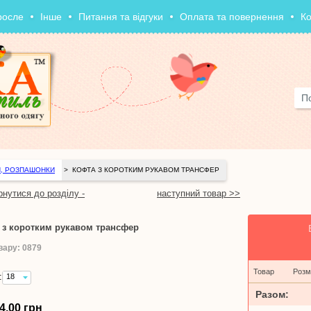
росле
Інше
Питання та відгуки
Оплата та повернення
Ко
, РОЗПАШОНКИ
>
КОФТА З КОРОТКИМ РУКАВОМ ТРАНСФЕР
рнутися до розділу -
наступний товар >>
 з коротким рукавом трансфер
вару: 0879
Товар
Розм
:
18
(зріст
Разом:
56
4,00 грн
см)