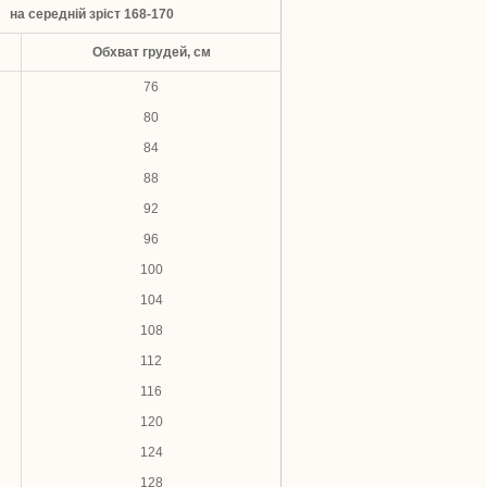
на середній зріст 168-170
Обхват грудей, см
76
80
84
88
92
96
100
104
108
112
116
120
124
128