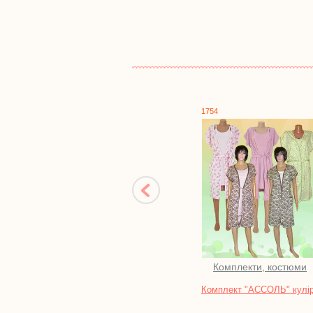
кулір
1754
1346
Комплекти, костюми
Костюми
Комплект "АССОЛЬ" кулір
Костюм "БАРСЕЛОНА
нитка поліестер