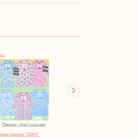
0917
1717
Комплекти для малюків
Халати
Комплект "КВІТОЧКА"
Халат жіночий на