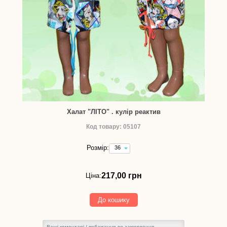
Халат "ЛІТО" . кулір реактив
Код товару: 05107
Розмір:
36
(зріст
134-
140
217,00 грн
Ціна:
см)
-
217,00
До кошику
грн