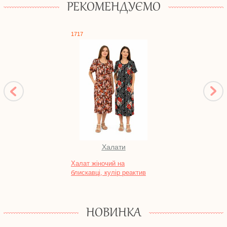
РЕКОМЕНДУЄМО
1717
0917
Халати
Ком
Халат жіночий на
Компл
блискавці, кулір реактив
рвана
НОВИНКА