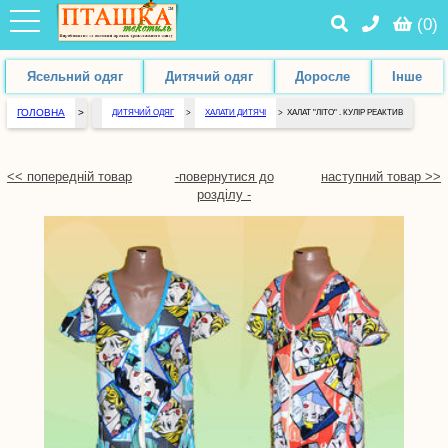
(
0
)
Ясельний одяг
Дитячий одяг
Доросле
Інше
ГОЛОВНА
>
ДИТЯЧИЙ ОДЯГ
>
ХАЛАТИ ДИТЯЧІ
>
ХАЛАТ "ЛІТО" . КУЛІР РЕАКТИВ
<< попередній товар
-повернутися до
наступний товар >>
розділу -