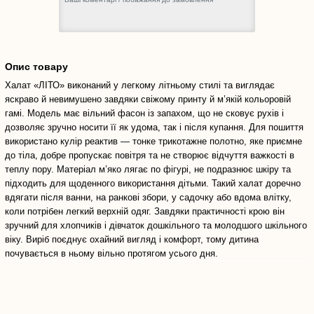
Опис товару
Халат «ЛІТО» виконаний у легкому літньому стилі та виглядає
яскраво й невимушено завдяки свіжому принту й м’якій кольоровій
гамі. Модель має вільний фасон із запахом, що не сковує рухів і
дозволяє зручно носити її як удома, так і після купання. Для пошиття
використано кулір реактив — тонке трикотажне полотно, яке приємне
до тіла, добре пропускає повітря та не створює відчуття важкості в
теплу пору. Матеріал м’яко лягає по фігурі, не подразнює шкіру та
підходить для щоденного використання дітьми. Такий халат доречно
вдягати після ванни, на ранкові збори, у садочку або вдома влітку,
коли потрібен легкий верхній одяг. Завдяки практичності крою він
зручний для хлопчиків і дівчаток дошкільного та молодшого шкільного
віку. Виріб поєднує охайний вигляд і комфорт, тому дитина
почувається в ньому вільно протягом усього дня.