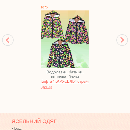
1075
1754
Водолазки, батніки,
Ко
сорочки, блузи
Кофта "КАРУСЕЛЬ" стрейч
Компл
футер
ЯСЕЛЬНИЙ ОДЯГ
•
Боді