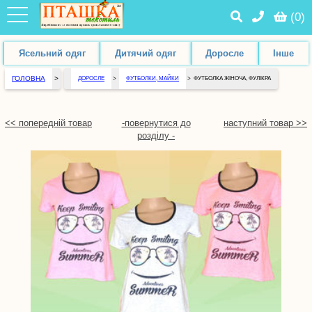
(
0
)
Ясельний одяг
Дитячий одяг
Доросле
Інше
ГОЛОВНА
>
ДОРОСЛЕ
>
ФУТБОЛКИ, МАЙКИ
>
ФУТБОЛКА ЖІНОЧА, ФУЛІКРА
<< попередній товар
-повернутися до
наступний товар >>
розділу -