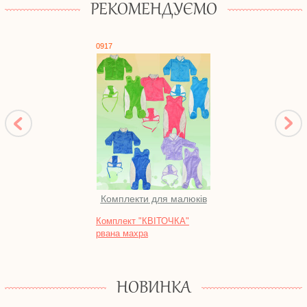
РЕКОМЕНДУЄМО
0917
0429
Комплекти для малюків
Комплект "КВІТОЧКА"
Безр
рвана махра
кулір
НОВИНКА