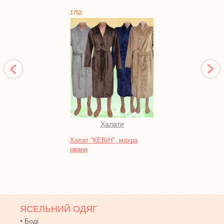
1752
10117
Халати
Во
Халат "КЕВІН", махра
Батни
рвана
інтер
ЯСЕЛЬНИЙ ОДЯГ
•
Боді