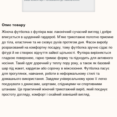
Опис товару
Жіноча футболка з фулікра має лаконічний сучасний вигляд і добре
вписується в щоденний гардероб. М’яке трикотажне полотно приємне
до тіла, еластичне та не сковує рухів протягом дня. Фасон виробу
розрахований на комфортну посадку, тому футболка зручно сідає по
фігурі й не створює відчуття зайвої щільності. Фулікра вирізняється
гладкою поверхнею, гарно тримає форму та підходить для активного
носіння. Такий одяг доречний у теплу пору року, а також як базовий
шар під жакет, кардиган або сорочку в міжсезоння. Футболка пасує
для прогулянок, навчання, роботи в неформальному стилі та
домашнього використання. Завдяки універсальному крою її легко
поєднувати з джинсами, шортами, спідницями чи спортивними
штанами. Це практичний жіночий трикотажний виріб, який поєднує
простоту догляду, комфорт і охайний зовнішній вигляд.