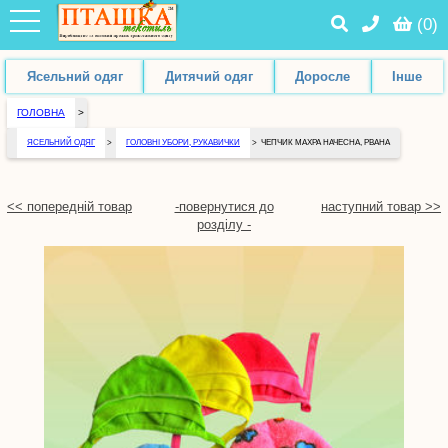
(
0
)
Ясельний одяг
Дитячий одяг
Доросле
Інше
ГОЛОВНА
>
ЯСЕЛЬНИЙ ОДЯГ
>
ГОЛОВНІ УБОРИ, РУКАВИЧКИ
>
ЧЕПЧИК МАХРА НАЧЕСНА, РВАНА
<< попередній товар
-повернутися до
наступний товар >>
розділу -