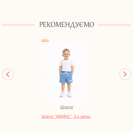
РЕКОМЕНДУЄМО
0310
1062
Шорти
Во
Шорти "ДЖИНС", 2-х нитка
Тунік