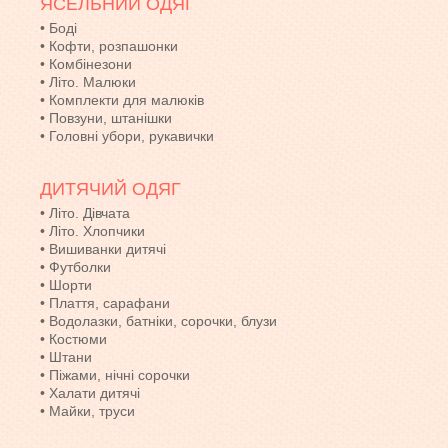
ЯСЕЛЬНИЙ ОДЯГ
•
Боді
•
Кофти, розпашонки
•
Комбінезони
•
Літо. Малюки
•
Комплекти для малюків
•
Повзуни, штанішки
•
Головні убори, рукавички
ДИТЯЧИЙ ОДЯГ
•
Літо. Дівчата
•
Літо. Хлопчики
•
Вишиванки дитячі
•
Футболки
•
Шорти
•
Плаття, сарафани
•
Водолазки, батніки, сорочки, блузи
•
Костюми
•
Штани
•
Піжами, нічні сорочки
•
Халати дитячі
•
Майки, труси