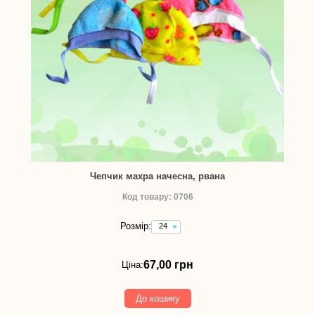
Чепчик махра начесна, рвана
Код товару: 0706
Розмір:
24
(зріст
74
см)
67,00 грн
Ціна:
-
67,00
грн
До кошику