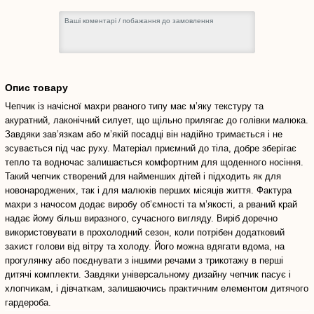
Опис товару
Чепчик із начісної махри рваного типу має м’яку текстуру та
акуратний, лаконічний силует, що щільно прилягає до голівки малюка.
Завдяки зав’язкам або м’якій посадці він надійно тримається і не
зсувається під час руху. Матеріал приємний до тіла, добре зберігає
тепло та водночас залишається комфортним для щоденного носіння.
Такий чепчик створений для найменших дітей і підходить як для
новонароджених, так і для малюків перших місяців життя. Фактура
махри з начосом додає виробу об’ємності та м’якості, а рваний край
надає йому більш виразного, сучасного вигляду. Виріб доречно
використовувати в прохолодний сезон, коли потрібен додатковий
захист голови від вітру та холоду. Його можна вдягати вдома, на
прогулянку або поєднувати з іншими речами з трикотажу в перші
дитячі комплекти. Завдяки універсальному дизайну чепчик пасує і
хлопчикам, і дівчаткам, залишаючись практичним елементом дитячого
гардероба.