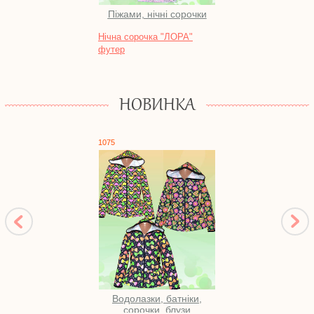
Піжами, нічні сорочки
Нічна сорочка "ЛОРА"
Компл
футер
НОВИНКА
1075
10117
Водолазки, батніки,
Во
сорочки, блузи