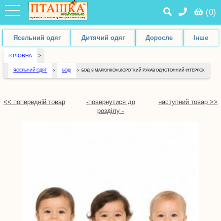
(
0
)
Ясельний одяг
Дитячий одяг
Доросле
Інше
ГОЛОВНА
>
ЯСЕЛЬНИЙ ОДЯГ
>
БОДІ
>
БОДІ З МАЛЮНКОМ,КОРОТКИЙ РУКАВ ОДНОТОННИЙ ІНТЕРЛОК
<< попередній товар
-повернутися до
наступний товар >>
розділу -