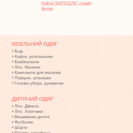
Кофта "КАРУСЕЛЬ" стрейч
Батни
футер
інтер
ЯСЕЛЬНИЙ ОДЯГ
•
Боді
•
Кофти, розпашонки
•
Комбінезони
•
Літо. Малюки
•
Комплекти для малюків
•
Повзуни, штанішки
•
Головні убори, рукавички
ДИТЯЧИЙ ОДЯГ
•
Літо. Дівчата
•
Літо. Хлопчики
•
Вишиванки дитячі
•
Футболки
•
Шорти
•
Плаття, сарафани