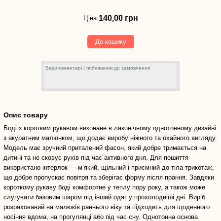
140,00
грн
140,00 грн
Ціна:
До кошику
Опис товару
Боді з коротким рукавом виконане в лаконічному однотонному дизайні
з акуратним малюнком, що додає виробу ніжного та охайного вигляду.
Модель має зручний приталений фасон, який добре тримається на
дитині та не сковує рухів під час активного дня. Для пошиття
використано інтерлок — м’який, щільний і приємний до тіла трикотаж,
що добре пропускає повітря та зберігає форму після прання. Завдяки
короткому рукаву боді комфортне у теплу пору року, а також може
слугувати базовим шаром під інший одяг у прохолодніші дні. Виріб
розрахований на малюків раннього віку та підходить для щоденного
носіння вдома, на прогулянці або під час сну. Однотонна основа