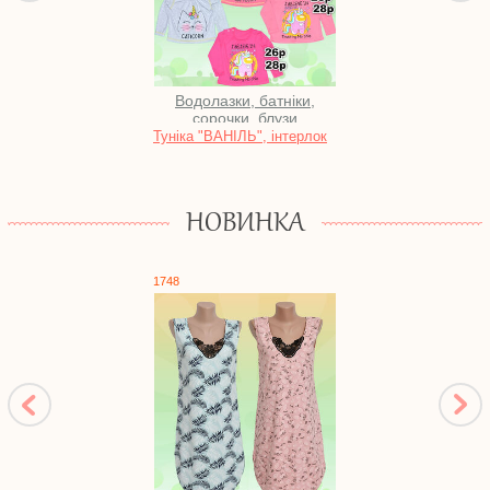
Водолазки, батніки,
сорочки, блузи
Туніка "ВАНІЛЬ", інтерлок
Халат
блиск
НОВИНКА
1748
1087