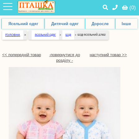
(
0
)
Ясельний одяг
Дитячий одяг
Доросле
Інше
ГОЛОВНА
>
ЯСЕЛЬНИЙ ОДЯГ
>
БОДІ
>
БОДІ ЯСЕЛЬНИЙ,117602
<< попередній товар
-повернутися до
наступний товар >>
розділу -