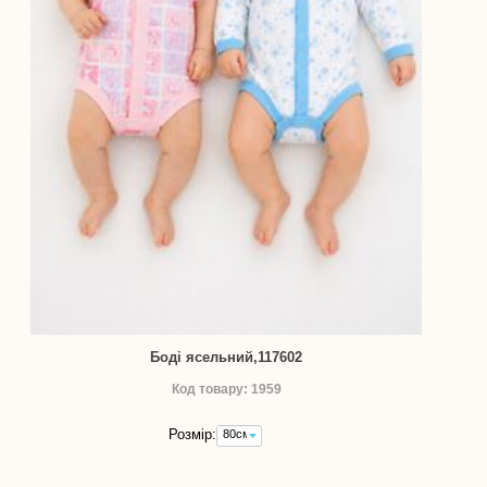
Боді ясельний,117602
Код товару: 1959
Розмір:
80см
-
130,00
грн