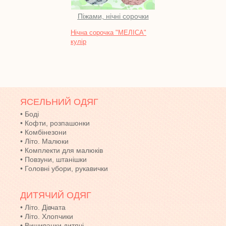
Піжами, нічні сорочки
Во
Нічна сорочка "МЕЛІСА"
Тунік
кулір
ЯСЕЛЬНИЙ ОДЯГ
•
Боді
•
Кофти, розпашонки
•
Комбінезони
•
Літо. Малюки
•
Комплекти для малюків
•
Повзуни, штанішки
•
Головні убори, рукавички
ДИТЯЧИЙ ОДЯГ
•
Літо. Дівчата
•
Літо. Хлопчики
•
Вишиванки дитячі