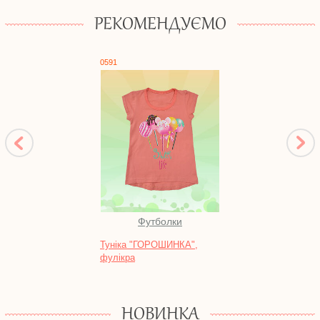
РЕКОМЕНДУЄМО
0591
0429
Футболки
Туніка "ГОРОШИНКА",
Безр
фулікра
кулір
НОВИНКА