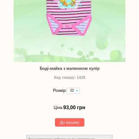
Боді-майка з малюнком кулір
Код товару: 1428
Розмір:
22
(зріст
68
см)
93,00 грн
Ціна:
-
93,00
грн
До кошику