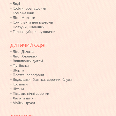
•
Боді
•
Кофти, розпашонки
•
Комбінезони
•
Літо. Малюки
•
Комплекти для малюків
•
Повзуни, штанішки
•
Головні убори, рукавички
ДИТЯЧИЙ ОДЯГ
•
Літо. Дівчата
•
Літо. Хлопчики
•
Вишиванки дитячі
•
Футболки
•
Шорти
•
Плаття, сарафани
•
Водолазки, батніки, сорочки, блузи
•
Костюми
•
Штани
•
Піжами, нічні сорочки
•
Халати дитячі
•
Майки, труси