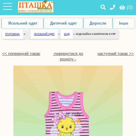
(
0
)
Ясельний одяг
Дитячий одяг
Доросле
Інше
ГОЛОВНА
>
ЯСЕЛЬНИЙ ОДЯГ
>
БОДІ
>
БОДІ-МАЙКА З МАЛЮНКОМ КУЛІР
<< попередній товар
-повернутися до
наступний товар >>
розділу -