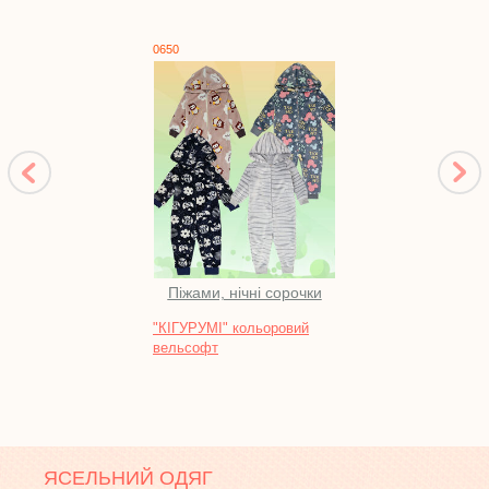
0650
1332
Піжами, нічні сорочки
"КІГУРУМІ" кольоровий
Кост
вельсофт
футе
ЯСЕЛЬНИЙ ОДЯГ