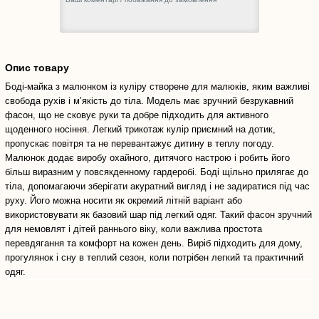
Опис товару
Боді-майка з малюнком із куліру створене для малюків, яким важливі
свобода рухів і м’якість до тіла. Модель має зручний безрукавний
фасон, що не сковує руки та добре підходить для активного
щоденного носіння. Легкий трикотаж кулір приємний на дотик,
пропускає повітря та не перевантажує дитину в теплу погоду.
Малюнок додає виробу охайного, дитячого настрою і робить його
більш виразним у повсякденному гардеробі. Боді щільно прилягає до
тіла, допомагаючи зберігати акуратний вигляд і не задиратися під час
руху. Його можна носити як окремий літній варіант або
використовувати як базовий шар під легкий одяг. Такий фасон зручний
для немовлят і дітей раннього віку, коли важлива простота
перевдягання та комфорт на кожен день. Виріб підходить для дому,
прогулянок і сну в теплий сезон, коли потрібен легкий та практичний
одяг.