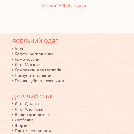
Костюм "АЛЕКС" футер
Піжа
ЯСЕЛЬНИЙ ОДЯГ
•
Боді
•
Кофти, розпашонки
•
Комбінезони
•
Літо. Малюки
•
Комплекти для малюків
•
Повзуни, штанішки
•
Головні убори, рукавички
ДИТЯЧИЙ ОДЯГ
•
Літо. Дівчата
•
Літо. Хлопчики
•
Вишиванки дитячі
•
Футболки
•
Шорти
•
Плаття, сарафани