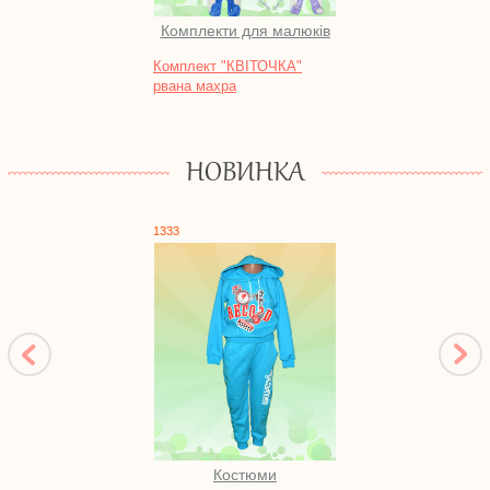
Комплекти для малюків
Піж
Комплект "КВІТОЧКА"
Нічна
рвана махра
футе
НОВИНКА
1333
1746
Костюми
Піж