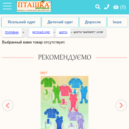
(
0
)
Ясельний одяг
Дитячий одяг
Доросле
Інше
ГОЛОВНА
>
ДИТЯЧИЙ ОДЯГ
>
ШОРТИ
>
ШОРТИ "МАРГАРЕТ", КУЛІР
Выбранный вами товар отсутствует.
РЕКОМЕНДУЄМО
0917
0631