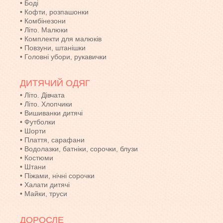
•
Боді
•
Кофти, розпашонки
•
Комбінезони
•
Літо. Малюки
•
Комплекти для малюків
•
Повзуни, штанішки
•
Головні убори, рукавички
ДИТЯЧИЙ ОДЯГ
•
Літо. Дівчата
•
Літо. Хлопчики
•
Вишиванки дитячі
•
Футболки
•
Шорти
•
Плаття, сарафани
•
Водолазки, батніки, сорочки, блузи
•
Костюми
•
Штани
•
Піжами, нічні сорочки
•
Халати дитячі
•
Майки, труси
ДОРОСЛЕ