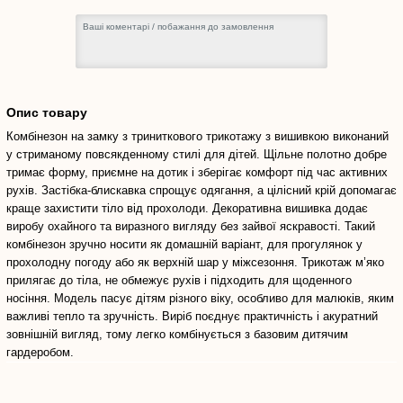
Опис товару
Комбінезон на замку з триниткового трикотажу з вишивкою виконаний
у стриманому повсякденному стилі для дітей. Щільне полотно добре
тримає форму, приємне на дотик і зберігає комфорт під час активних
рухів. Застібка-блискавка спрощує одягання, а цілісний крій допомагає
краще захистити тіло від прохолоди. Декоративна вишивка додає
виробу охайного та виразного вигляду без зайвої яскравості. Такий
комбінезон зручно носити як домашній варіант, для прогулянок у
прохолодну погоду або як верхній шар у міжсезоння. Трикотаж м’яко
прилягає до тіла, не обмежує рухів і підходить для щоденного
носіння. Модель пасує дітям різного віку, особливо для малюків, яким
важливі тепло та зручність. Виріб поєднує практичність і акуратний
зовнішній вигляд, тому легко комбінується з базовим дитячим
гардеробом.