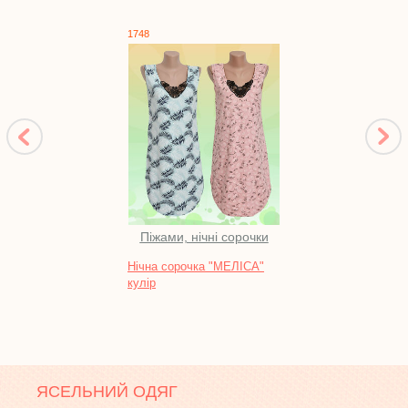
1748
1332
Піжами, нічні сорочки
Нічна сорочка "МЕЛІСА"
Кост
кулір
футе
ЯСЕЛЬНИЙ ОДЯГ