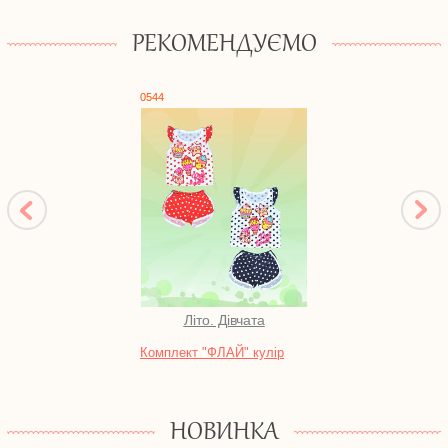
РЕКОМЕНДУЄМО
0544
0631
Літо. Дівчата
Піж
Комплект "ФЛАЙ" кулір
Нічна
футе
НОВИНКА