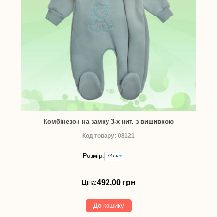
Комбінезон на замку 3-х нит. з вишивкою
Код товару: 08121
Розмір:
74см
-
492,00
грн
492,00 грн
Ціна:
До кошику