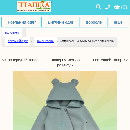
(
0
)
Ясельний одяг
Дитячий одяг
Доросле
Інше
ГОЛОВНА
>
ЯСЕЛЬНИЙ ОДЯГ
>
КОМБІНЕЗОНИ
>
КОМБІНЕЗОН НА ЗАМКУ 3-Х НИТ. З ВИШИВКОЮ
<< попередній товар
-повернутися до
наступний товар >>
розділу -